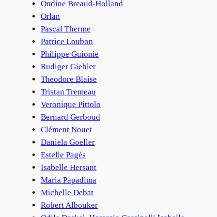
Ondine Breaud-Holland
Orlan
Pascal Therme
Patrice Loubon
Philippe Guionie
Rudiger Giebler
Theodore Blaise
Tristan Tremeau
Veronique Pittolo
Bernard Gerboud
Clément Nouet
Daniela Goeller
Estelle Pagès
Isabelle Hersant
Maria Papadima
Michelle Debat
Robert Albouker