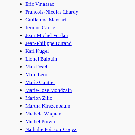
Eric Vinassac
Francois-Nicolas Lhardy
Guillaume Mansart
Jerome Carrie
Jean-Michel Verdan
Jean-Philippe Durand
Karl Kugel
Lionel Balouin
Man Dead
Marc Lenot
Marie Gautier
Marie-Jose Mondzain
Marion Zilio
Martha Kirszenbaum
Michele Waquant
Michel Poivert
Nathalie Poisson-Cogez