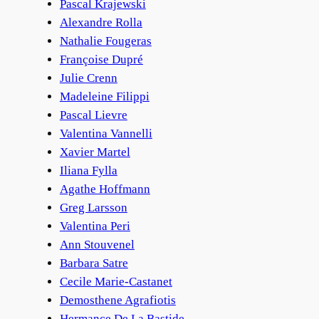
Pascal Krajewski
Alexandre Rolla
Nathalie Fougeras
Françoise Dupré
Julie Crenn
Madeleine Filippi
Pascal Lievre
Valentina Vannelli
Xavier Martel
Iliana Fylla
Agathe Hoffmann
Greg Larsson
Valentina Peri
Ann Stouvenel
Barbara Satre
Cecile Marie-Castanet
Demosthene Agrafiotis
Hermance De La Bastide