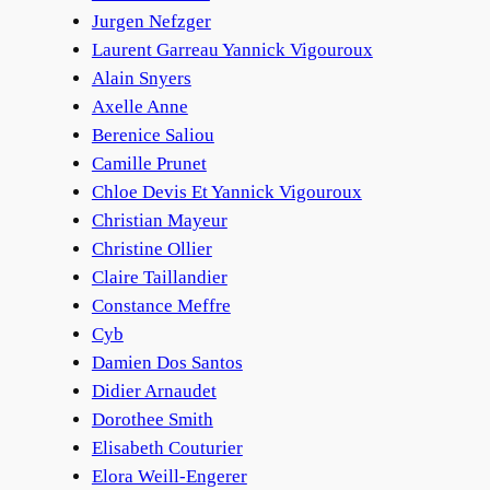
Jurgen Nefzger
Laurent Garreau Yannick Vigouroux
Alain Snyers
Axelle Anne
Berenice Saliou
Camille Prunet
Chloe Devis Et Yannick Vigouroux
Christian Mayeur
Christine Ollier
Claire Taillandier
Constance Meffre
Cyb
Damien Dos Santos
Didier Arnaudet
Dorothee Smith
Elisabeth Couturier
Elora Weill-Engerer