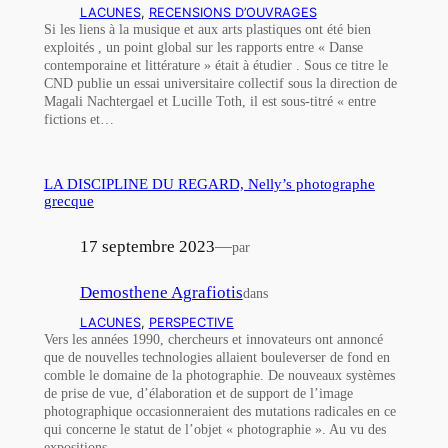
LACUNES
, 
RECENSIONS D’OUVRAGES
Si les liens à la musique et aux arts plastiques ont été bien
exploités , un point global sur les rapports entre « Danse
contemporaine et littérature » était à étudier . Sous ce titre le
CND publie un essai universitaire collectif sous la direction de
Magali Nachtergael et Lucille Toth, il est sous-titré « entre
fictions et…
LA DISCIPLINE DU REGARD, Nelly’s photographe
grecque
17 septembre 2023
—
par
Demosthene Agrafiotis
dans
LACUNES
, 
PERSPECTIVE
Vers les années 1990, chercheurs et innovateurs ont annoncé
que de nouvelles technologies allaient bouleverser de fond en
comble le domaine de la photographie. De nouveaux systèmes
de prise de vue, d’élaboration et de support de l’image
photographique occasionneraient des mutations radicales en ce
qui concerne le statut de l’objet « photographie ». Au vu des
expositions…