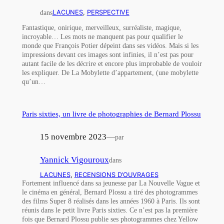
dans
LACUNES
, 
PERSPECTIVE
Fantastique, onirique, merveilleux, surréaliste, magique,
incroyable… Les mots ne manquent pas pour qualifier le
monde que François Potier dépeint dans ses vidéos. Mais si les
impressions devant ces images sont infinies, il n’est pas pour
autant facile de les décrire et encore plus improbable de vouloir
les expliquer. De La Mobylette d’appartement, (une mobylette
qu’un…
Paris sixties, un livre de photographies de Bernard Plossu
15 novembre 2023
—
par
Yannick Vigouroux
dans
LACUNES
, 
RECENSIONS D’OUVRAGES
Fortement influencé dans sa jeunesse par La Nouvelle Vague et
le cinéma en général, Bernard Plossu a tiré des photogrammes
des films Super 8 réalisés dans les années 1960 à Paris. Ils sont
réunis dans le petit livre Paris sixties. Ce n’est pas la première
fois que Bernard Plossu publie ses photogrammes chez Yellow