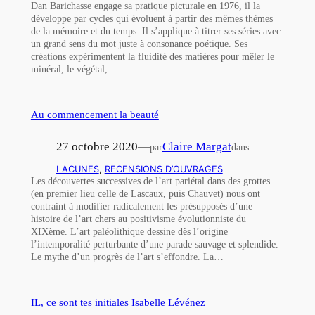
Dan Barichasse engage sa pratique picturale en 1976, il la
développe par cycles qui évoluent à partir des mêmes thèmes
de la mémoire et du temps. Il s’applique à titrer ses séries avec
un grand sens du mot juste à consonance poétique. Ses
créations expérimentent la fluidité des matières pour mêler le
minéral, le végétal,…
Au commencement la beauté
27 octobre 2020
—
Claire Margat
par
dans
LACUNES
, 
RECENSIONS D’OUVRAGES
Les découvertes successives de l’art pariétal dans des grottes
(en premier lieu celle de Lascaux, puis Chauvet) nous ont
contraint à modifier radicalement les présupposés d’une
histoire de l’art chers au positivisme évolutionniste du
XIXème. L’art paléolithique dessine dès l’origine
l’intemporalité perturbante d’une parade sauvage et splendide.
Le mythe d’un progrès de l’art s’effondre. La…
IL, ce sont tes initiales Isabelle Lévénez