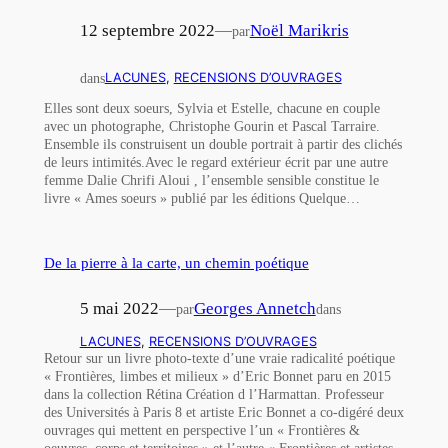
12 septembre 2022
—
Noël Marikris
par
dans
LACUNES
, 
RECENSIONS D’OUVRAGES
Elles sont deux soeurs, Sylvia et Estelle, chacune en couple
avec un photographe, Christophe Gourin et Pascal Tarraire.
Ensemble ils construisent un double portrait à partir des clichés
de leurs intimités.Avec le regard extérieur écrit par une autre
femme Dalie Chrifi Aloui , l’ensemble sensible constitue le
livre « Ames soeurs » publié par les éditions Quelque…
De la pierre à la carte, un chemin poétique
5 mai 2022
—
Georges Annetch
par
dans
LACUNES
, 
RECENSIONS D’OUVRAGES
Retour sur un livre photo-texte d’une vraie radicalité poétique
« Frontières, limbes et milieux » d’Eric Bonnet paru en 2015
dans la collection Rétina Création d l’Harmattan. Professeur
des Universités à Paris 8 et artiste Eric Bonnet a co-digéré deux
ouvrages qui mettent en perspective l’un « Frontières &
oeuvres, corps et territoires » et l’autre « Frontières et artistes.