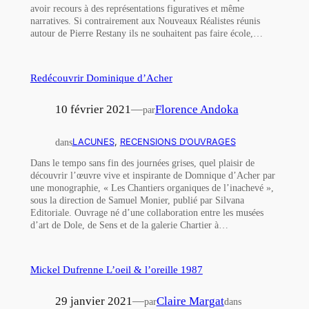
avoir recours à des représentations figuratives et même
narratives. Si contrairement aux Nouveaux Réalistes réunis
autour de Pierre Restany ils ne souhaitent pas faire école,…
Redécouvrir Dominique d’Acher
10 février 2021
—
Florence Andoka
par
dans
LACUNES
, 
RECENSIONS D’OUVRAGES
Dans le tempo sans fin des journées grises, quel plaisir de
découvrir l’œuvre vive et inspirante de Domnique d’Acher par
une monographie, « Les Chantiers organiques de l’inachevé »,
sous la direction de Samuel Monier, publié par Silvana
Editoriale. Ouvrage né d’une collaboration entre les musées
d’art de Dole, de Sens et de la galerie Chartier à…
Mickel Dufrenne L’oeil & l’oreille 1987
29 janvier 2021
—
Claire Margat
par
dans