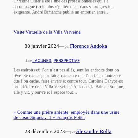
Christine Ollier a été l’une des professionnelles qui l’a
accompagné (e) le plus régulièrement dans sa progression
exigeante. André Dimanche publie un entretien entre…
Visite Virtuelle de la Villa Verveine
30 janvier 2024
—
Florence Andoka
par
dans
LACUNES
, 
PERSPECTIVE
Les endroits où l’on n’est pas allés, sont les endroits dont on
rêve. Se cacher pour faire, cacher ce que l’on fait, montrer ce
que l’on cache, faire envers et contre tout. Caroline Dahyot est
propriétaire de la Villa Verveine à Ault dans la Baie de Somme,
elle y vit, y œuvre et l’espace tout…
« Comme une prière ardente, employée dans une usine
de cosmétiques… 1 » François Potier
23 décembre 2023
—
Alexandre Rolla
par