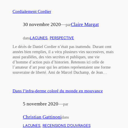
Cordialement Cordier
30 novembre 2020
—
Claire Margat
par
dans
LACUNES
, 
PERSPECTIVE
Le décès de Daniel Cordier n’était pas inattendu. Durant cent
années bien remplies, il a vécu plusieurs vies successives, mais
aussi parallèles, des vies secrètes et publiques, une vie
d’homme d’action puis d’historien. Retenons ici celle de
l’amateur d’art pour qui les artistes représentaient une forme
souveraine de liberté. Ami de Marcel Duchamp, de Jean…
Dans l’infra-derme coloré du monde en mouvance
5 novembre 2020
—
par
Christian Gattinoni
dans
LACUNES
, 
RECENSIONS D’OUVRAGES