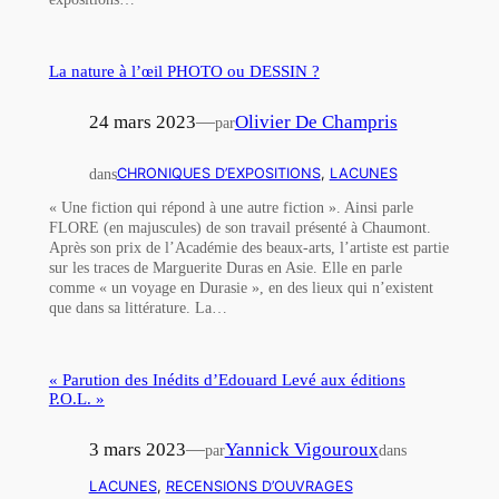
La nature à l’œil PHOTO ou DESSIN ?
24 mars 2023
—
Olivier De Champris
par
dans
CHRONIQUES D’EXPOSITIONS
, 
LACUNES
« Une fiction qui répond à une autre fiction ». Ainsi parle
FLORE (en majuscules) de son travail présenté à Chaumont.
Après son prix de l’Académie des beaux-arts, l’artiste est partie
sur les traces de Marguerite Duras en Asie. Elle en parle
comme « un voyage en Durasie », en des lieux qui n’existent
que dans sa littérature. La…
« Parution des Inédits d’Edouard Levé aux éditions
P.O.L. »
3 mars 2023
—
Yannick Vigouroux
par
dans
LACUNES
, 
RECENSIONS D’OUVRAGES