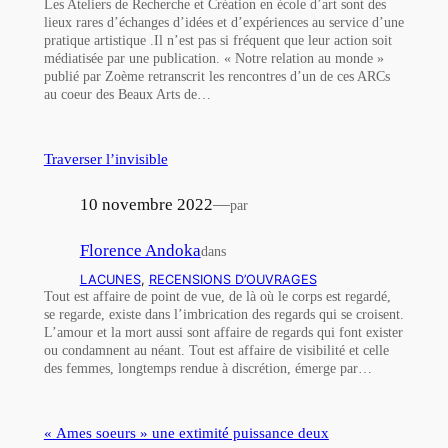
Les Ateliers de Recherche et Création en école d’art sont des
lieux rares d’échanges d’idées et d’expériences au service d’une
pratique artistique .Il n’est pas si fréquent que leur action soit
médiatisée par une publication. « Notre relation au monde »
publié par Zoème retranscrit les rencontres d’un de ces ARCs
au coeur des Beaux Arts de…
Traverser l’invisible
10 novembre 2022
—
par
Florence Andoka
dans
LACUNES
, 
RECENSIONS D’OUVRAGES
Tout est affaire de point de vue, de là où le corps est regardé,
se regarde, existe dans l’imbrication des regards qui se croisent.
L’amour et la mort aussi sont affaire de regards qui font exister
ou condamnent au néant. Tout est affaire de visibilité et celle
des femmes, longtemps rendue à discrétion, émerge par…
« Ames soeurs » une extimité puissance deux