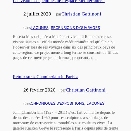
Les visions suspendues de l’espace Méditerranéen
2 juillet 2020
—
Christian Gattinoni
par
dans
LACUNES
, 
RECENSIONS D’OUVRAGES
Rosetta Messori , née à Modène et vivant à Rome exerce ses
visions saisies au vif du monde méditerranéen tel qu’elle a pu
l’observer lors de ses voyages dans six des principaux pays de
cette région. Ce projet mené à long terme se construit au fil des
pages de cet ouvrage grand format, proposant au…
Retour sur « Chamberlain in Paris »
26 février 2020
—
Christian Gattinoni
par
dans
CHRONIQUES D’EXPOSITIONS
, 
LACUNES
John Chamberlain (1927 – 2011) s’est fait connaitre depuis le
début des années 1960 pour ses sculptures assemblages de
morceaux de carrosserie automobiles aux couleurs vives. La
galerie Karsten Greve le représente à Paris depuis plus de trente