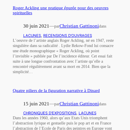
Roger Ackling une pratique épurée pour des oeuvres
spirituelles
30 juin 2021
—
Christian Gattinoni
par
dans
LACUNES
, 
RECENSIONS D’OUVRAGES
L’oeuvre de l’artiste anglais Roger Ackling, né en 1947, reste
singulière dans sa radicalité . Lydie Rekow-Fond lui consacre
une étude monographique « Roger Ackling, où point
l’invisible » publiée par De l’incidence éditeur. Cet essai fait
suite à une longue confrontation avec l’artiste qu’elle a
rencontré régulièrement avant sa mort en 2014. Bien que la
simplicité…
Quatre piliers de la figuration narrative à Dinard
15 juin 2021
—
Christian Gattinoni
par
dans
CHRONIQUES D’EXPOSITIONS
, 
LACUNES
Dans les années 1960, alors qu’aux Etats Unis triomphent
l’abstraction lyrique et gestuelle puis le pop art et en France
l’abstraction de l’Ecole de Paris des peintres en Europe vont