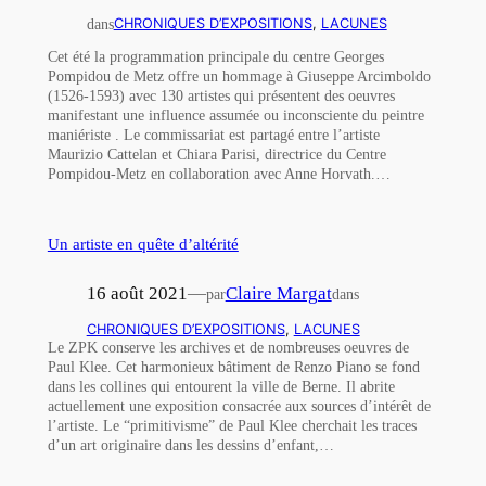
dans
CHRONIQUES D’EXPOSITIONS
, 
LACUNES
Cet été la programmation principale du centre Georges
Pompidou de Metz offre un hommage à Giuseppe Arcimboldo
(1526-1593) avec 130 artistes qui présentent des oeuvres
manifestant une influence assumée ou inconsciente du peintre
maniériste . Le commissariat est partagé entre l’artiste
Maurizio Cattelan et Chiara Parisi, directrice du Centre
Pompidou-Metz en collaboration avec Anne Horvath.…
Un artiste en quête d’altérité
16 août 2021
—
Claire Margat
par
dans
CHRONIQUES D’EXPOSITIONS
, 
LACUNES
Le ZPK conserve les archives et de nombreuses oeuvres de
Paul Klee. Cet harmonieux bâtiment de Renzo Piano se fond
dans les collines qui entourent la ville de Berne. Il abrite
actuellement une exposition consacrée aux sources d’intérêt de
l’artiste. Le “primitivisme” de Paul Klee cherchait les traces
d’un art originaire dans les dessins d’enfant,…