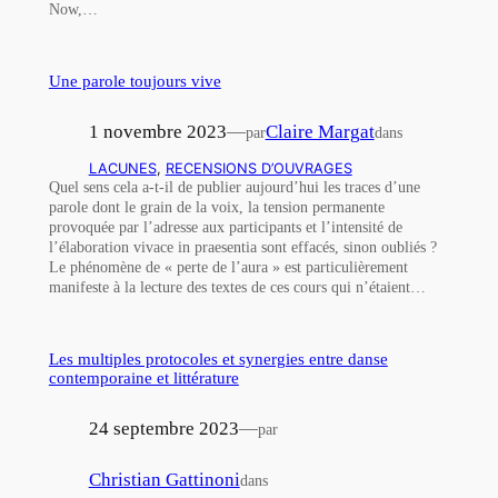
Now,…
Une parole toujours vive
1 novembre 2023
—
Claire Margat
par
dans
LACUNES
, 
RECENSIONS D’OUVRAGES
Quel sens cela a-t-il de publier aujourd’hui les traces d’une
parole dont le grain de la voix, la tension permanente
provoquée par l’adresse aux participants et l’intensité de
l’élaboration vivace in praesentia sont effacés, sinon oubliés ?
Le phénomène de « perte de l’aura » est particulièrement
manifeste à la lecture des textes de ces cours qui n’étaient…
Les multiples protocoles et synergies entre danse
contemporaine et littérature
24 septembre 2023
—
par
Christian Gattinoni
dans