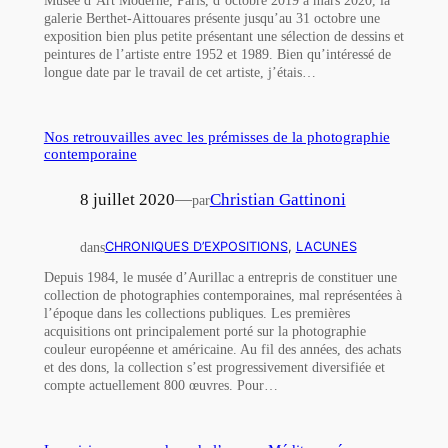
Musée d’Art Moderne, Paris, d’octobre 2019 à mars 2020, la
galerie Berthet-Aittouares présente jusqu’au 31 octobre une
exposition bien plus petite présentant une sélection de dessins et
peintures de l’artiste entre 1952 et 1989. Bien qu’intéressé de
longue date par le travail de cet artiste, j’étais…
Nos retrouvailles avec les prémisses de la photographie
contemporaine
8 juillet 2020
—
Christian Gattinoni
par
dans
CHRONIQUES D’EXPOSITIONS
, 
LACUNES
Depuis 1984, le musée d’Aurillac a entrepris de constituer une
collection de photographies contemporaines, mal représentées à
l’époque dans les collections publiques. Les premières
acquisitions ont principalement porté sur la photographie
couleur européenne et américaine. Au fil des années, des achats
et des dons, la collection s’est progressivement diversifiée et
compte actuellement 800 œuvres. Pour…