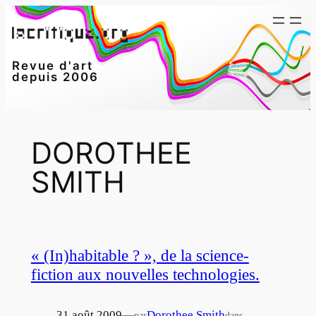
Aller
au
contenu
Revue d'art
depuis 2006
DOROTHEE
SMITH
« (In)habitable ? », de la science-
fiction aux nouvelles technologies.
31 août 2009
—
Dorothee Smith
par
dans