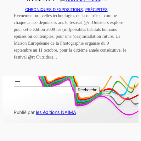
CHRONIQUES D’EXPOSITIONS
, 
PRÉCIPITÉS
Evènement nouvelles technologies de la rentrée et comme
chaque année depuis dix ans le festival @rt Outsiders explore
pour cette édition 2009 les (im)possibles habitats humains
épuisés ou contemplés, pour une (dés)installation future. La
Maison Européenne de la Photographie organise du 9
septembre au 11 octobre, pour la dixième année consécutive, le
festival @rt Outsiders…
R
Recherche
e
c
Publié par
les éditions NAIMA
h
e
r
c