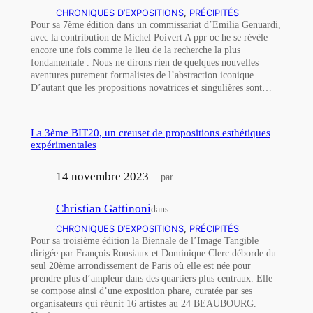
CHRONIQUES D’EXPOSITIONS
, 
PRÉCIPITÉS
Pour sa 7ème édition dans un commissariat d’Emilia Genuardi,
avec la contribution de Michel Poivert A ppr oc he se révèle
encore une fois comme le lieu de la recherche la plus
fondamentale . Nous ne dirons rien de quelques nouvelles
aventures purement formalistes de l’abstraction iconique.
D’autant que les propositions novatrices et singulières sont…
La 3ème BIT20, un creuset de propositions esthétiques
expérimentales
14 novembre 2023
—
par
Christian Gattinoni
dans
CHRONIQUES D’EXPOSITIONS
, 
PRÉCIPITÉS
Pour sa troisième édition la Biennale de l’Image Tangible
dirigée par François Ronsiaux et Dominique Clerc déborde du
seul 20ème arrondissement de Paris où elle est née pour
prendre plus d’ampleur dans des quartiers plus centraux. Elle
se compose ainsi d’une exposition phare, curatée par ses
organisateurs qui réunit 16 artistes au 24 BEAUBOURG.