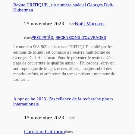
Revue CRITIQUE , un numéro spécial Georges Didi-
Huberman
25 novembre 2023
—
Noël Marikris
par
dans
PRÉCIPITÉS
, 
RECENSIONS D’OUVRAGES
Le numéro 908-909 de la revue CRITIQUE publié par les
éditions de MInuit est consacré à l’oeuvre multiforme de
Georges Didi-Huberman. Pour le présenter le texte de 4ème
page de couverture le qualifie ainsi : « Philosophe, écrivain,
anthropologue de images et des affects, imagier subtil des
mondes enfuis, et archiviste du temps présent ; montreur de
formes…
A ppr oc he 2023, l’excellence de la recherche photo
internationale
15 novembre 2023
—
par
Christian Gattinoni
dans