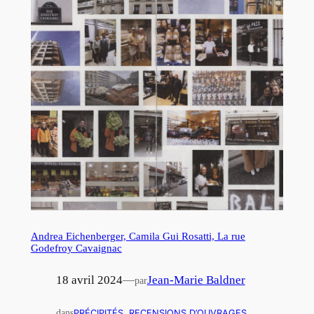
Andrea Eichenberger, Camila Gui Rosatti, La rue
Godefroy Cavaignac
18 avril 2024
—
Jean-Marie Baldner
par
dans
PRÉCIPITÉS
, 
RECENSIONS D’OUVRAGES