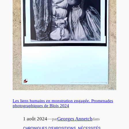
Les liens humains en monstration engagée. Promenades
photographiques de Blois 2024
1 août 2024
—
Georges Annetch
par
dans
CHRONIQUES D’EXPOSITIONS
, 
NÉCESSITÉS
, 