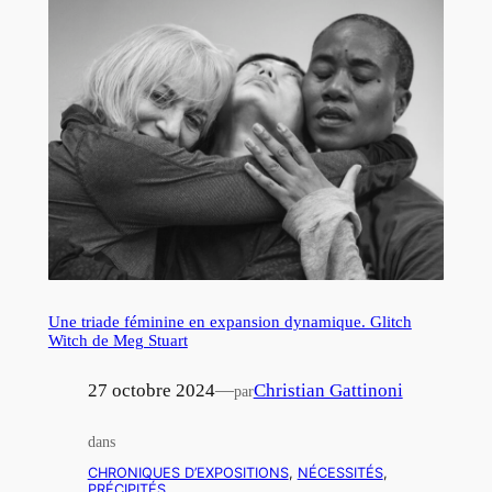
Une triade féminine en expansion dynamique. Glitch
Witch de Meg Stuart
27 octobre 2024
—
Christian Gattinoni
par
dans
CHRONIQUES D’EXPOSITIONS
, 
NÉCESSITÉS
, 
PRÉCIPITÉS