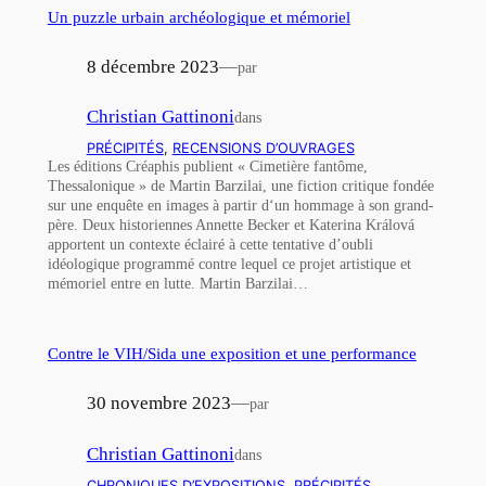
Un puzzle urbain archéologique et mémoriel
8 décembre 2023
—
par
Christian Gattinoni
dans
PRÉCIPITÉS
, 
RECENSIONS D’OUVRAGES
Les éditions Créaphis publient « Cimetière fantôme,
Thessalonique » de Martin Barzilai, une fiction critique fondée
sur une enquête en images à partir d‘un hommage à son grand-
père. Deux historiennes Annette Becker et Katerina Králová
apportent un contexte éclairé à cette tentative d’oubli
idéologique programmé contre lequel ce projet artistique et
mémoriel entre en lutte. Martin Barzilai…
Contre le VIH/Sida une exposition et une performance
30 novembre 2023
—
par
Christian Gattinoni
dans
CHRONIQUES D’EXPOSITIONS
, 
PRÉCIPITÉS