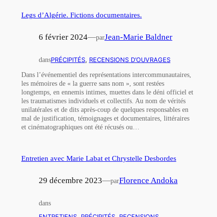
Legs d’Algérie. Fictions documentaires.
6 février 2024
—
Jean-Marie Baldner
par
dans
PRÉCIPITÉS
, 
RECENSIONS D’OUVRAGES
Dans l’événementiel des représentations intercommunautaires,
les mémoires de « la guerre sans nom », sont restées
longtemps, en ennemis intimes, muettes dans le déni officiel et
les traumatismes individuels et collectifs. Au nom de vérités
unilatérales et de dits après-coup de quelques responsables en
mal de justification, témoignages et documentaires, littéraires
et cinématographiques ont été récusés ou…
Entretien avec Marie Labat et Chrystelle Desbordes
29 décembre 2023
—
Florence Andoka
par
dans
ENTRETIENS
, 
PRÉCIPITÉS
, 
RECENSIONS