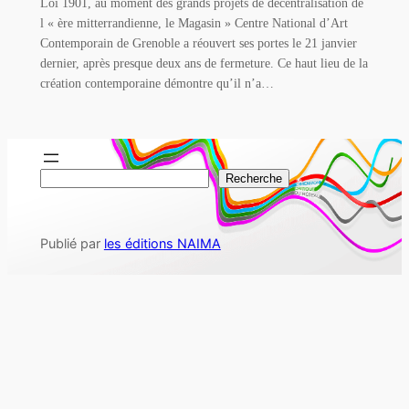
Loi 1901, au moment des grands projets de décentralisation de
l « ère mitterrandienne, le Magasin » Centre National d’Art
Contemporain de Grenoble a réouvert ses portes le 21 janvier
dernier, après presque deux ans de fermeture. Ce haut lieu de la
création contemporaine démontre qu’il n’a…
R
Recherche
e
c
Publié par
les éditions NAIMA
h
e
r
c
h
e
r