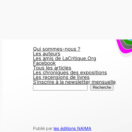
Qui sommes-nous ?
Les auteurs
Les amis de LaCritique.Org
Facebook
Tous les articles
Les chroniques des expositions
Les recensions de livres
S’inscrire à la newsletter mensuelle
R
Recherche
e
c
h
e
r
Publié par
les éditions NAIMA