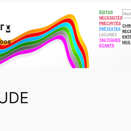
Rech
ÉDITOS
NÉCESSITÉS
PRÉCIPITÉS
CHR
PRÉTEXTES
REC
LACUNES
ENT
TACTIQUES
2006
NOS 
ÉCARTS
UDE