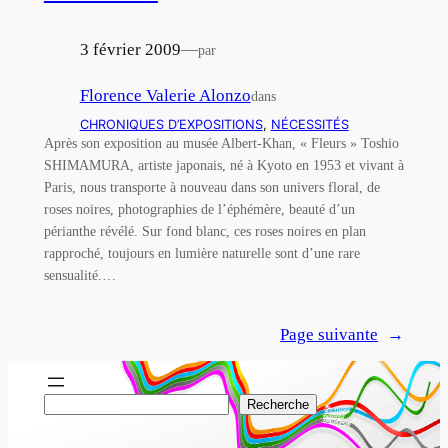
3 février 2009
—
par
Florence Valerie Alonzo
dans
CHRONIQUES D’EXPOSITIONS
, 
NÉCESSITÉS
Après son exposition au musée Albert-Khan, « Fleurs » Toshio
SHIMAMURA, artiste japonais, né à Kyoto en 1953 et vivant à
Paris, nous transporte à nouveau dans son univers floral, de
roses noires, photographies de l’éphémère, beauté d’un
périanthe révélé. Sur fond blanc, ces roses noires en plan
rapproché, toujours en lumière naturelle sont d’une rare
sensualité.…
Page suivante
→
R
Recherche
e