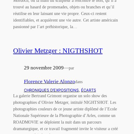
Mordoch, où la main du sculpteur a rencontré le bois, qu’il a
trouvé au hasard de promenades, objets ou branches et qu’il
réutilise en leur laissant une vie propre. Ceux-ci restent
identifiables, et acquièrent une vie autre. Cet artiste américain
passionné par l’art préhistorique, la…
Olivier Metzger : NIGTHSHOT
29 novembre 2009
—
par
Florence Valerie Alonzo
dans
CHRONIQUES D’EXPOSITIONS
, 
ÉCARTS
La galerie Bertrand Grimont organise un solo show des
photographies d’Olivier Metzger, intitulé NIGHTSHOT. Les
photographies couleurs de ce jeune artiste diplômé de l’Ecole
Nationale Supérieure de la Photographie d’Arles, comme un
ROADMOVIE se déploient la nuit dans un parcours
dramaturgique, et ce travail fragmenté invite le visiteur a créé