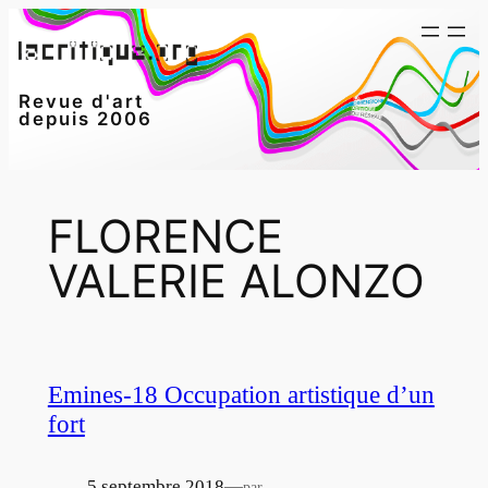
Aller
au
contenu
Revue d'art
depuis 2006
FLORENCE
VALERIE ALONZO
Emines-18 Occupation artistique d’un
fort
5 septembre 2018
—
par