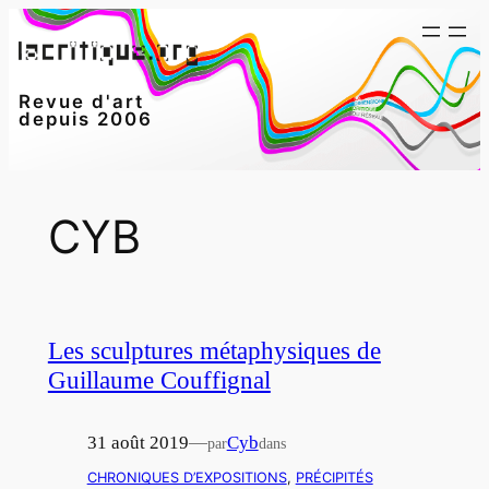
Aller
au
contenu
Revue d'art
depuis 2006
CYB
Les sculptures métaphysiques de
Guillaume Couffignal
31 août 2019
—
Cyb
par
dans
CHRONIQUES D’EXPOSITIONS
, 
PRÉCIPITÉS