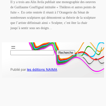
Il y a trois ans Alin Avila publiait une monographie des oeuvres
de Guillaume Couffignal intitulée « Théâtres et autres points de
fuite ». En cette rentrée il réunit à l’Orangerie du Sénat de
nombreuses sculptures qui démontrent sa théorie de la sculpture
que l’artiste définissait ainsi « Sculpter, c’est ôter la chair
jusqu’à sentir sous ses doigts…
R
Recherche
e
c
Publié par
les éditions NAIMA
h
e
r
c
h
e