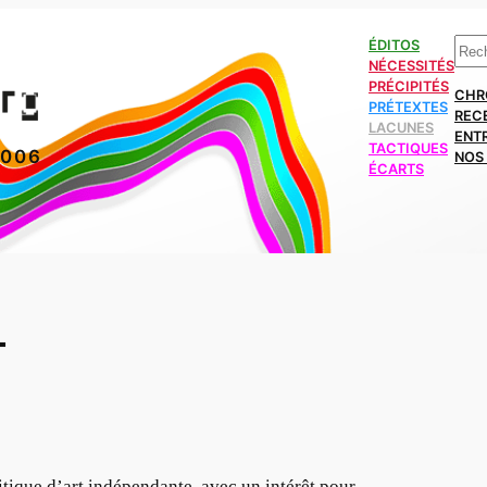
Rech
ÉDITOS
NÉCESSITÉS
PRÉCIPITÉS
CHR
PRÉTEXTES
REC
LACUNES
ENT
TACTIQUES
2006
NOS 
ÉCARTS
T
tique d’art indépendante, avec un intérêt pour