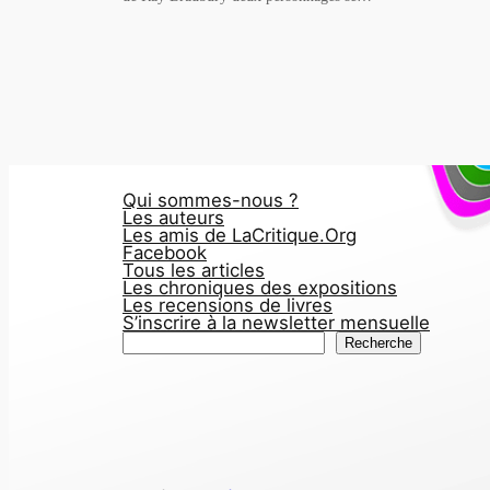
Qui sommes-nous ?
Les auteurs
Les amis de LaCritique.Org
Facebook
Tous les articles
Les chroniques des expositions
Les recensions de livres
S’inscrire à la newsletter mensuelle
R
Recherche
e
c
h
e
r