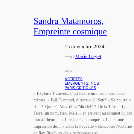
Sandra Matamoros,
Empreinte cosmique
15 novembre 2024
—
Marie Gayet
par
dans
ARTISTES
ÉMERGENTS
, 
NOS
PARIS CRITIQUES
« Explorer l’univers, c’est tendre un miroir vers nous-
mêmes. » Bill Diamond, directeur du Seti* « Se pourrait-
il… ?–Quoi ? –Vous dites “du ciel” ?–De la Terre. –La
Terre, un nom, rien. Mais… en arrivant au sommet du col
tout à l’heure… » Il se toucha la nuque. « J’ai eu une
impression de… » Dans la nouvelle « Rencontre Nocturne 
de Ray Bradbury deux personnages se…