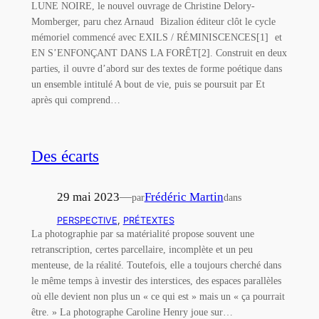
LUNE NOIRE, le nouvel ouvrage de Christine Delory-
Momberger, paru chez Arnaud Bizalion éditeur clôt le cycle
mémoriel commencé avec EXILS / RÉMINISCENCES[1] et
EN S’ENFONÇANT DANS LA FORÊT[2]. Construit en deux
parties, il ouvre d’abord sur des textes de forme poétique dans
un ensemble intitulé A bout de vie, puis se poursuit par Et
après qui comprend…
Des écarts
29 mai 2023
—
Frédéric Martin
par
dans
PERSPECTIVE
, 
PRÉTEXTES
La photographie par sa matérialité propose souvent une
retranscription, certes parcellaire, incomplète et un peu
menteuse, de la réalité. Toutefois, elle a toujours cherché dans
le même temps à investir des interstices, des espaces parallèles
où elle devient non plus un « ce qui est » mais un « ça pourrait
être. » La photographe Caroline Henry joue sur…