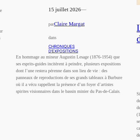
15 juillet 2026
—
le
Claire Margat
par
ur
dans
s
CHRONIQUES
D’EXPOSITIONS
En hommage au mineur Augustin Lesage (1876-1954) que
ses esprits-guides incitèrent à peindre, plusieurs expositions
dont l’une restera pérenne dans son lieu de vie : des
panneaux de reproductions de ses grands tableaux à Burbure
où il a vécu rappellent la présence d’un foyer d’artistes
spirites visionnaires dans le bassin minier du Pas-de-Calais.
S
d
d
(
s
c
d