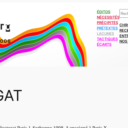
Rech
ÉDITOS
NÉCESSITÉS
PRÉCIPITÉS
CHR
PRÉTEXTES
REC
LACUNES
ENT
TACTIQUES
2006
NOS 
ÉCARTS
GAT
doctorat Paris 1-Sorbonne 1998. A enseigné à Paris X-