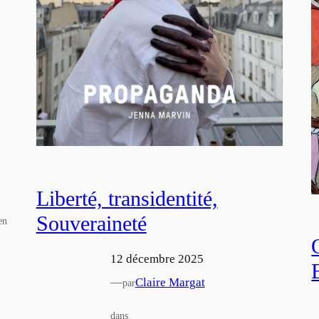
Liberté, transidentité,
Souveraineté
en
12 décembre 2025
—
Claire Margat
par
dans