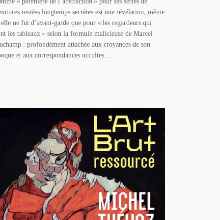
omme « pionnière de l’abstraction » pour ses séries de
eintures restées longtemps secrètes est une révélation, même
i elle ne fut d’avant-garde que pour « les regardeurs qui
ont les tableaux » selon la formule malicieuse de Marcel
uchamp : profondément attachée aux croyances de son
poque et aux correspondances occultes…