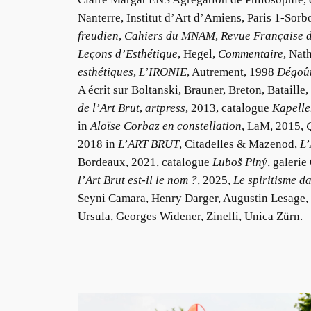
Nanterre, Institut d’Art d’Amiens, Paris 1-Sorb
freudien
,
Cahiers du MNAM
,
Revue Française d
Leçons d’Esthétique
, Hegel,
Commentaire
, Nat
esthétiques
,
L’IRONIE
, Autrement, 1998
Dégoût
A écrit sur Boltanski, Brauner, Breton, Bataille,
de l’Art Brut
,
artpress
, 2013, catalogue
Kapelle
in
Aloïse Corbaz en constellation
, LaM, 2015,
2018 in
L’ART BRUT
, Citadelles & Mazenod,
L’
Bordeaux, 2021, catalogue
Luboš Plný
, galerie
l’Art Brut est-il le nom ?
, 2025,
Le spiritisme da
Seyni Camara, Henry Darger, Augustin Lesage, P
Ursula, Georges Widener, Zinelli, Unica Zürn.