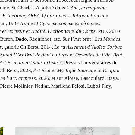
onne, St-Charles. A publié dans
L’Âne
,
le magazine
’Esthétique
,
AREA
,
Quinzaines
…
Introduction aux
han, 1997
Ironie et Cynisme comme expériences
 et Horreur
et
Nudité
,
Dictionnaire du Corps
, PUF, 2010
 Buren, Dado, Réquichot, etc. Sur l’Art brut :
Les Mondes
r
, galerie Ch Berst, 2014,
Le ravissement d’Aloïse Corbaz
Quand l’Art Brut devient culturel
et
Devenirs de l’Art Brut
,
Art Brut, un art sans artiste ?
, Presses Universitaires de
 Ch Berst, 2023,
Art Brut et Mystique Sauvage
in
De quoi
ns l’art
,
artpress
, 2026, et sur Aloïse, Bascoulard, Baya,
ierre Molinier, Nedjar, Marilena Pelosi, Luboš Plný,