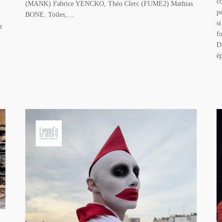
c
(MANK) Fabrice YENCKO, Théo Clerc (FUME2) Mathias
p
BONE. Toiles,…
s
r
f
D
é