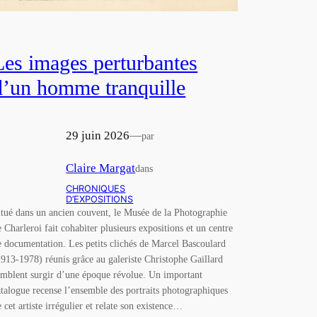
Les images perturbantes
d’un homme tranquille
29 juin 2026
—
par
Claire Margat
dans
CHRONIQUES
D’EXPOSITIONS
itué dans un ancien couvent, le Musée de la Photographie
e Charleroi fait cohabiter plusieurs expositions et un centre
e documentation. Les petits clichés de Marcel Bascoulard
1913-1978) réunis grâce au galeriste Christophe Gaillard
emblent surgir d’une époque révolue. Un important
atalogue recense l’ensemble des portraits photographiques
e cet artiste irrégulier et relate son existence…