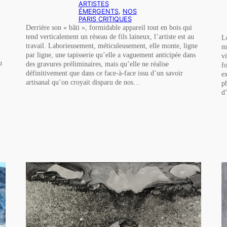
ARTISTES
ÉMERGENTS
, 
NOS
PARIS CRITIQUES
Derrière son « bâti », formidable appareil tout en bois qui
tend verticalement un réseau de fils laineux, l’artiste est au
L
travail. Laborieusement, méticuleusement, elle monte, ligne
m
par ligne, une tapisserie qu’elle a vaguement anticipée dans
v
u
des gravures préliminaires, mais qu’elle ne réalise
f
définitivement que dans ce face-à-face issu d’un savoir
e
artisanal qu’on croyait disparu de nos…
p
d