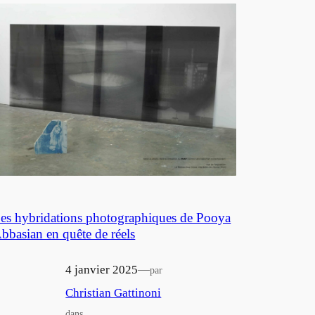
es hybridations photographiques de Pooya
bbasian en quête de réels
4 janvier 2025
—
par
Christian Gattinoni
dans