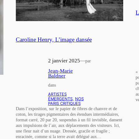
L
Caroline Henry, L’image dansée
2 janvier 2025
—
par
Jean-Marie
«
Baldner
p
pa
dans
c
a
ARTISTES
ÉMERGENTS
, 
NOS
v
PARIS CRITIQUES
Dans l’exposition, sur le papier de fibres de chanvre et de
coton, les tirages pigmentaires des étendues intermédiaires,
format carré, 20 par 20, suspendus à un fil invisible, dansent
aux impulsions de l’air, aux déplacements des visiteurs. Ici,
une fleur nait d’un nuage. Dressée, gracile et fragile ;
enracinée, comme si la terre avait délégué aux…