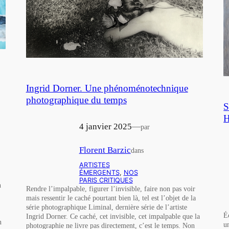
Ingrid Dorner. Une phénoménotechnique
photographique du temps
S
H
4 janvier 2025
—
par
Florent Barzic
dans
ARTISTES
ÉMERGENTS
, 
NOS
PARIS CRITIQUES
n
Rendre l’impalpable, figurer l’invisible, faire non pas voir
mais ressentir le caché pourtant bien là, tel est l’objet de la
série photographique Liminal, dernière série de l’artiste
É
Ingrid Dorner. Ce caché, cet invisible, cet impalpable que la
n
u
photographie ne livre pas directement, c’est le temps. Non