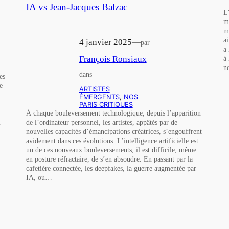
IA vs Jean-Jacques Balzac
L
m
m
a
4 janvier 2025
—
par
a
François Ronsiaux
à 
n
dans
es
e
ARTISTES
ÉMERGENTS
, 
NOS
PARIS CRITIQUES
À chaque bouleversement technologique, depuis l’apparition
de l’ordinateur personnel, les artistes, appâtés par de
…
nouvelles capacités d’émancipations créatrices, s’engouffrent
avidement dans ces évolutions. L’intelligence artificielle est
un de ces nouveaux bouleversements, il est difficile, même
en posture réfractaire, de s’en absoudre. En passant par la
cafetière connectée, les deepfakes, la guerre augmentée par
IA, ou…