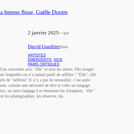
a femme floue, Gaëlle Doutre
2 janvier 2025
—
par
David Gauthier
dans
ARTISTES
ÉMERGENTS
, 
NOS
PARIS CRITIQUES
 Une rencontre avec “elle” et tous les autres. Des images
our lesquelles on n’a jamais parlé de selflies ! “Elle”, elle
rle de “selflous”.Il n’y a pas de sensualité, c’est autre
hose, comme une nécessité de dire et créer un langage
utre, un autre langage.Les émotions lui échappent, “elle”
eut les photographier, les observer, les…