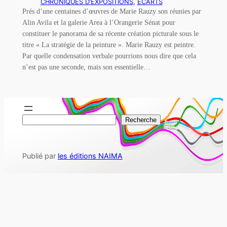
CHRONIQUES D’EXPOSITIONS
, 
ÉCARTS
Prés d’une centaines d’œuvres de Marie Rauzy son réunies par
Alin Avila et la galerie Area à l’Orangerie Sénat pour
constituer le panorama de sa récente création picturale sous le
titre « La stratégie de la peinture ». Marie Rauzy est peintre.
Par quelle condensation verbale pourrions nous dire que cela
n’est pas une seconde, mais son essentielle…
R
Recherche
e
c
Publié par
les éditions NAIMA
h
e
r
c
h
e