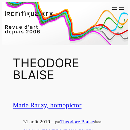
Aller
au
contenu
Revue d'art
depuis 2006
THEODORE
BLAISE
Marie Rauzy, homopictor
31 août 2019
—
Theodore Blaise
par
dans