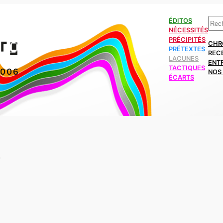
Rech
ÉDITOS
NÉCESSITÉS
PRÉCIPITÉS
CHR
PRÉTEXTES
REC
LACUNES
ENT
TACTIQUES
2006
NOS 
ÉCARTS
T