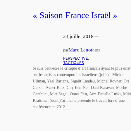
« Saison France Israël »
23 juillet 2018
—
Marc Lenot
par
dans
PERSPECTIVE
, 
TACTIQUES
Je suis peut-être le critique d’art français ayant le plus écrit
sur les artistes contemporains israéliens (juifs) : Micha
Ullman, Yael Bartana, Sigalit Landau, Michal Rovner, Ori
Gersht, Avner Katz, Guy Ben-Ner, Dani Karavan, Moshe
Gershuni, Miri Segal, Omer Fast, Aïm Deüelle Lüski, Miki
Kratsman (dont j’ai même présenté le travail lors d’une
conférence en 2012…