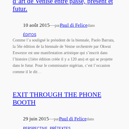
d’art de Venise entre passé, présent et
futur.
10 août 2015
—
Paul di Felice
par
dans
ÉDITOS
Comme l’a souligné le président de la biennale, Paolo Barrata,
la 56e édition de la biennale de Venise orchestrée par Okwui
Enwezor est une manifestation artistique qui s’inscrit dans
l’histoire (1ière édition créée il y a 120 ans) et qui se projette
dans le futur. Pour le commissaire nigérian, c’est l’occasion
comme il le dit…
EXIT THROUGH THE PHONE
BOOTH
29 juin 2015
—
Paul di Felice
par
dans
PERSPECTIVE
, 
PRÉTEXTES