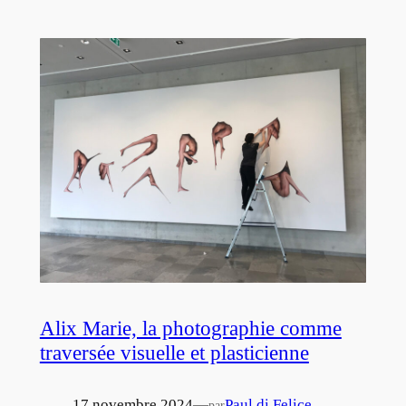
Alix Marie, la photographie comme
traversée visuelle et plasticienne
17 novembre 2024
—
Paul di Felice
par