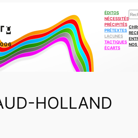
Rech
ÉDITOS
NÉCESSITÉS
PRÉCIPITÉS
CHR
PRÉTEXTES
REC
LACUNES
ENT
TACTIQUES
2006
NOS 
ÉCARTS
AUD-HOLLAND