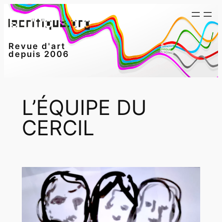
Aller
au
contenu
Revue d'art
depuis 2006
L’ÉQUIPE DU
CERCIL