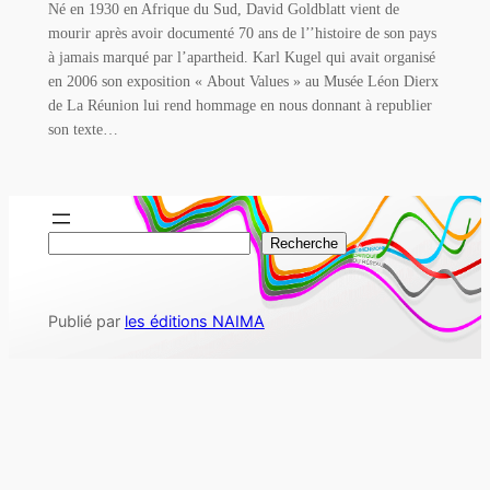
Né en 1930 en Afrique du Sud, David Goldblatt vient de
mourir après avoir documenté 70 ans de l’’histoire de son pays
à jamais marqué par l’apartheid. Karl Kugel qui avait organisé
en 2006 son exposition « About Values » au Musée Léon Dierx
de La Réunion lui rend hommage en nous donnant à republier
son texte…
R
Recherche
e
c
Publié par
les éditions NAIMA
h
e
r
c
h
e