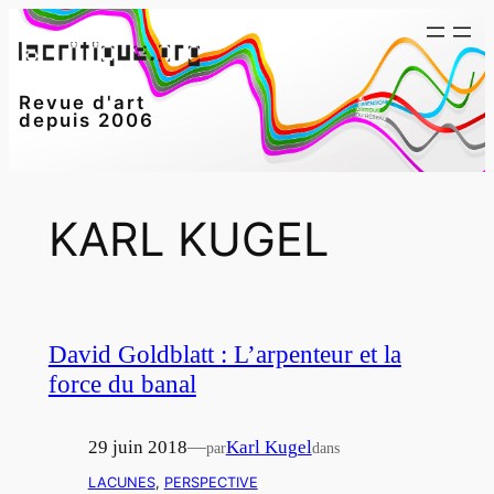
Aller
au
contenu
Revue d'art
depuis 2006
KARL KUGEL
David Goldblatt : L’arpenteur et la
force du banal
29 juin 2018
—
Karl Kugel
par
dans
LACUNES
, 
PERSPECTIVE