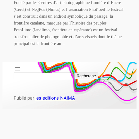
Fondé par les Centres d’art photographique Lumière d’Encre
(Céret) et NegPos (Nîmes) et l’association Phot’oeil le festival
s’est construit dans un endroit symbolique du passage, la
frontière catalane, marquée par l’histoire des peuples.
FotoLimo (landlimo, frontière en espéranto) est un festival
transfrontalier de photographie et d’arts visuels dont le thème
principal est la frontière au…
R
Recherche
e
c
Publié par
les éditions NAIMA
h
e
r
c
h