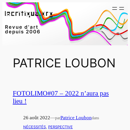
Aller
au
contenu
Revue d'art
depuis 2006
PATRICE LOUBON
FOTOLIMO#07 – 2022 n’aura pas
lieu !
26 août 2022
—
Patrice Loubon
par
dans
NÉCESSITÉS
, 
PERSPECTIVE