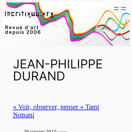
Aller
au
contenu
Revue d'art
depuis 2006
JEAN-PHILIPPE
DURAND
« Voir, observer, penser » Tami
Notsani
29 janvier 2015
—
par