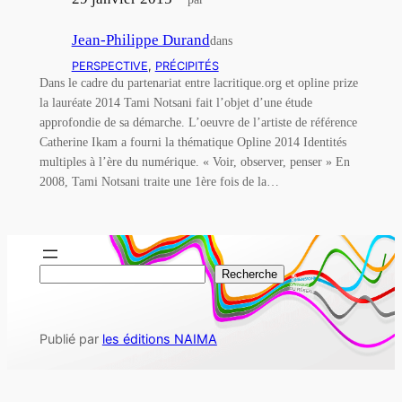
Jean-Philippe Durand
dans
PERSPECTIVE
, 
PRÉCIPITÉS
Dans le cadre du partenariat entre lacritique.org et opline prize
la lauréate 2014 Tami Notsani fait l’objet d’une étude
approfondie de sa démarche. L’oeuvre de l’artiste de référence
Catherine Ikam a fourni la thématique Opline 2014 Identités
multiples à l’ère du numérique. « Voir, observer, penser » En
2008, Tami Notsani traite une 1ère fois de la…
R
Recherche
e
c
Publié par
les éditions NAIMA
h
e
r