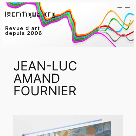
Aller
au
contenu
Revue d'art
depuis 2006
JEAN-LUC
AMAND
FOURNIER