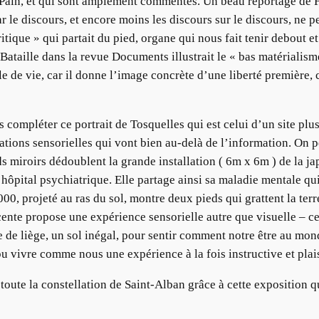
is Pain, et qui sont amplement commentés. Un beau reportage de 
r le discours, et encore moins les discours sur le discours, ne p
ique » qui partait du pied, organe qui nous fait tenir debout et
t Bataille dans la revue Documents illustrait le « bas matériali
le de vie, car il donne l’image concrète d’une liberté première, c
 compléter ce portrait de Tosquelles qui est celui d’un site plus
ations sensorielles qui vont bien au-delà de l’information. On 
nds miroirs dédoublent la grande installation ( 6m x 6m ) de la
hôpital psychiatrique. Elle partage ainsi sa maladie mentale qui
0, projeté au ras du sol, montre deux pieds qui grattent la terr
écente propose une expérience sensorielle autre que visuelle – 
 de liège, un sol inégal, pour sentir comment notre être au mond
pu vivre comme nous une expérience à la fois instructive et plai
ute la constellation de Saint-Alban grâce à cette exposition qui