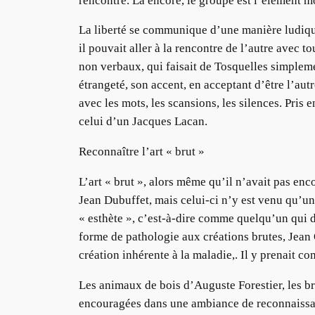
rencontre. Là encore, le groupe est l’élément mot
La liberté se communique d’une manière ludique 
il pouvait aller à la rencontre de l’autre avec t
non verbaux, qui faisait de Tosquelles simpleme
étrangeté, son accent, en acceptant d’être l’au
avec les mots, les scansions, les silences. Pris 
celui d’un Jacques Lacan.
Reconnaître l’art « brut »
L’art « brut », alors même qu’il n’avait pas enc
Jean Dubuffet, mais celui-ci n’y est venu qu’u
« esthète », c’est-à-dire comme quelqu’un qui d
forme de pathologie aux créations brutes, Jean O
création inhérente à la maladie,. Il y prenait c
Les animaux de bois d’Auguste Forestier, les bro
encouragées dans une ambiance de reconnaissanc