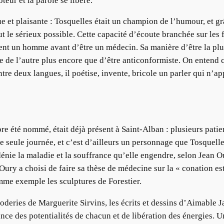
eur et la parole se libère.
et plaisante : Tosquelles était un champion de l’humour, et grâ
out le sérieux possible. Cette capacité d’écoute branchée sur les
nt un homme avant d’être un médecin. Sa manière d’être la plus s
tre de l’autre plus encore que d’être anticonformiste. On entend
entre deux langues, il poétise, invente, bricole un parler qui n’ap
ore été nommé, était déjà présent à Saint-Alban : plusieurs patie
ne seule journée, et c’est d’ailleurs un personnage que Tosque
énie la maladie et la souffrance qu’elle engendre, selon Jean Ou
ury a choisi de faire sa thèse de médecine sur la « conation est
omme exemple les sculptures de Forestier.
deries de Marguerite Sirvins, les écrits et dessins d’Aimable Ja
e des potentialités de chacun et de libération des énergies. 