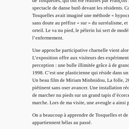
de Tosquelles, qui ont été réalisés par Franço
spectacle de danse butô devant les résidents. Ca
Tosquelles avait imaginé une méthode « hypocrit
sans doute au préfixe « sur » du surréalisme, e
orteil. Le va nu pied, le pèlerin lui sert de modè
l’enfermement.
Une approche participative charnelle vient alors
L’exposition offre aux visiteurs des expériment
perception : une bulle illimitée grâce à de gra
1998. C’est une plasticienne qui réside dans un 
Un beau film de Miriam Minhnidou, La folle, 200
piétinent sans oser avancer. Une installation r
de marcher nu pieds sur un grand tapis d’écorce
marche. Lors de ma visite, une aveugle a ainsi 
On a beaucoup à apprendre de Tosquelles et de to
appartiennent hélas au passé.