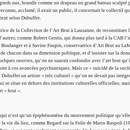
, pieds nus, brandir comme un drapeau un grand bateau sculpté p
reconnu, acclamé, il avait un public, il concernait le collectif qu
brut selon Dubuffet.
ice de la Collection de l’Art Brut à Lausanne, de reconstituer l
’autres, comme Robert Gentis, qui donna plus tard à la CAB l’i
e Boulanger et à Savine Faupin, conservatrice d’Art Brut au La
e chacun dans sa dimension politique, et d’insister sur la do
uelques oeuvres, qu’on ne saurait confondre avec l’art brut qu’i
oint à ces avancées psychiatriques. Mais ce « suicidé de la socié
n Dubuffet un artiste « très culturel » qu’on ne devait pas intégre
ui se situe en dehors des institutions culturelles officielles, mais
t « brut ».
ité qui n’est qu’un épiphénomène du mouvement politique qu’ell
 la vie du lieu, comme Regard sur la Folie de Mario Ruspoli (19