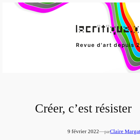
Aller
au
contenu
Revue d'art depuis 
Créer, c’est résister
9 février 2022
—
Claire Marga
par