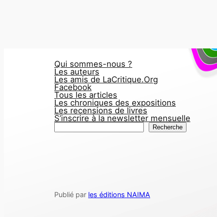
Qui sommes-nous ?
Les auteurs
Les amis de LaCritique.Org
Facebook
Tous les articles
Les chroniques des expositions
Les recensions de livres
S’inscrire à la newsletter mensuelle
R
Recherche
e
c
h
e
r
Publié par
les éditions NAIMA
c
h