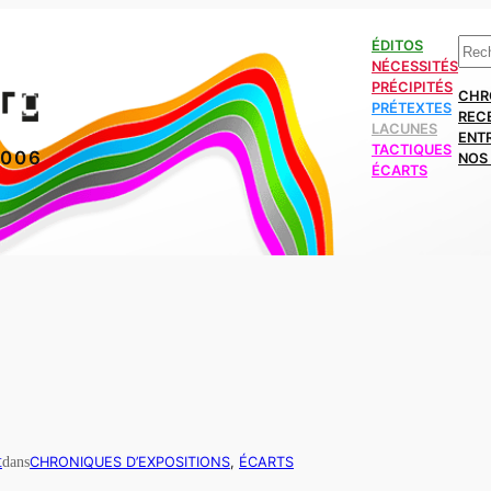
Rech
ÉDITOS
NÉCESSITÉS
PRÉCIPITÉS
CHR
PRÉTEXTES
REC
LACUNES
ENT
TACTIQUES
2006
NOS 
ÉCARTS
t
dans
CHRONIQUES D’EXPOSITIONS
, 
ÉCARTS