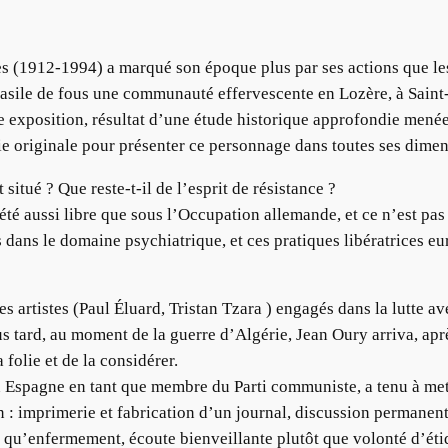
s (1912-1994) a marqué son époque plus par ses actions que les é
asile de fous une communauté effervescente en Lozère, à Saint-Al
te exposition, résultat d’une étude historique approfondie menée
e originale pour présenter ce personnage dans toutes ses dimen
ué ? Que reste-t-il de l’esprit de résistance ?
 été aussi libre que sous l’Occupation allemande, et ce n’est p
ns dans le domaine psychiatrique, et ces pratiques libératrices e
s artistes (Paul Éluard, Tristan Tzara ) engagés dans la lutte a
lus tard, au moment de la guerre d’Algérie, Jean Oury arriva, ap
 folie et de la considérer.
n Espagne en tant que membre du Parti communiste, a tenu à me
 : imprimerie et fabrication d’un journal, discussion permanente
 qu’enfermement, écoute bienveillante plutôt que volonté d’éti