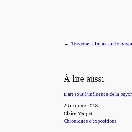
←
Traversées focus sur le trava
À lire aussi
L’art sous l’influence de la psy
Date
26 octobre 2018
Auteur
Claire Margat
Par rapport à
Chroniques d'expositions