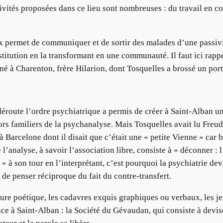
activités proposées dans ce lieu sont nombreuses : du travail en 
ux permet de communiquer et de sortir des malades d’une passiv
titution en la transformant en une communauté. Il faut ici rappe
rné à Charenton, frère Hilarion, dont Tosquelles a brossé un por
éroute l’ordre psychiatrique a permis de créer à Saint-Alban une
ors familiers de la psychanalyse. Mais Tosquelles avait lu Freud
à Barcelone dont il disait que c’était une « petite Vienne » car
 l’analyse, à savoir l’association libre, consiste à « déconner : 
e » à son tour en l’interprétant, c’est pourquoi la psychiatrie de
 de penser réciproque du fait du contre-transfert.
iture poétique, les cadavres exquis graphiques ou verbaux, les j
ace à Saint-Alban : la Société du Gévaudan, qui consiste à dev