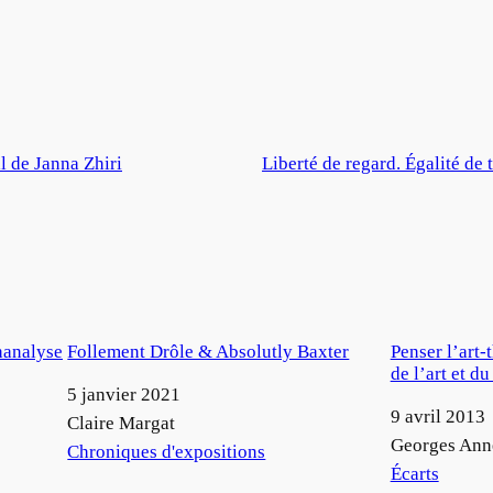
il de Janna Zhiri
Liberté de regard. Égalité de t
chanalyse
Follement Drôle & Absolutly Baxter
Penser l’art-
de l’art et du
Date
5 janvier 2021
Date
9 avril 2013
Auteur
Claire Margat
Auteur
Georges Ann
Par rapport à
Chroniques d'expositions
Par rapport à
Écarts