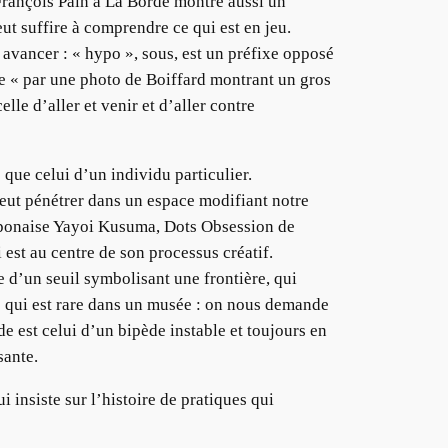
François Pain à La Borde montre aussi un
eut suffire à comprendre ce qui est en jeu.
 avancer : « hypo », sous, est un préfixe opposé
sme « par une photo de Boiffard montrant un gros
elle d’aller et venir et d’aller contre
 que celui d’un individu particulier.
peut pénétrer dans un espace modifiant notre
 japonaise Yayoi Kusuma, Dots Obsession de
 est au centre de son processus créatif.
e d’un seuil symbolisant une frontière, qui
ce qui est rare dans un musée : on nous demande
e est celui d’un bipède instable et toujours en
sante.
 insiste sur l’histoire de pratiques qui