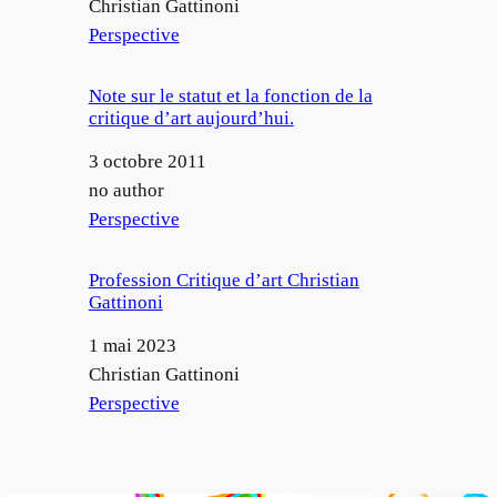
Auteur
Christian Gattinoni
Par rapport à
Perspective
Note sur le statut et la fonction de la
critique d’art aujourd’hui.
Date
3 octobre 2011
Auteur
no author
Par rapport à
Perspective
Profession Critique d’art Christian
Gattinoni
Date
1 mai 2023
Auteur
Christian Gattinoni
Par rapport à
Perspective