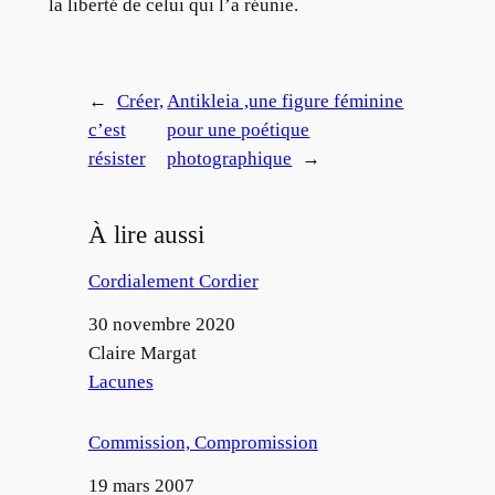
la liberté de celui qui l’a réunie.
←
Créer,
Antikleia ,une figure féminine
c’est
pour une poétique
résister
photographique
→
À lire aussi
Cordialement Cordier
Date
30 novembre 2020
Auteur
Claire Margat
Par rapport à
Lacunes
Commission, Compromission
Date
19 mars 2007