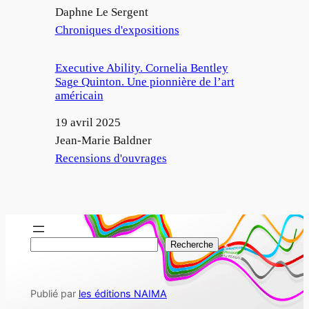
Auteur
Daphne Le Sergent
Par rapport à
Chroniques d'expositions
Executive Ability. Cornelia Bentley
Sage Quinton. Une pionnière de l’art
américain
Date
19 avril 2025
Auteur
Jean-Marie Baldner
Par rapport à
Recensions d'ouvrages
R
Recherche
e
c
Publié par
les éditions NAIMA
h