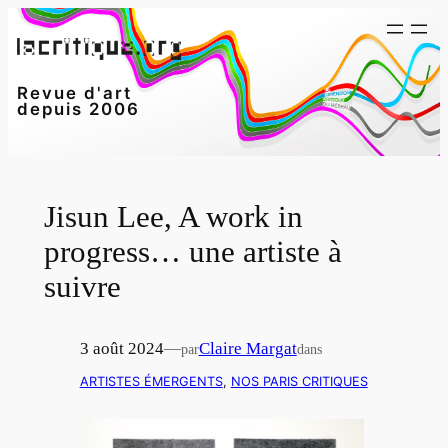
Aller
au
contenu
Revue d'art
depuis 2006
Jisun Lee, A work in
progress… une artiste à
suivre
3 août 2024
—
Claire Margat
par
dans
ARTISTES ÉMERGENTS
, 
NOS PARIS CRITIQUES