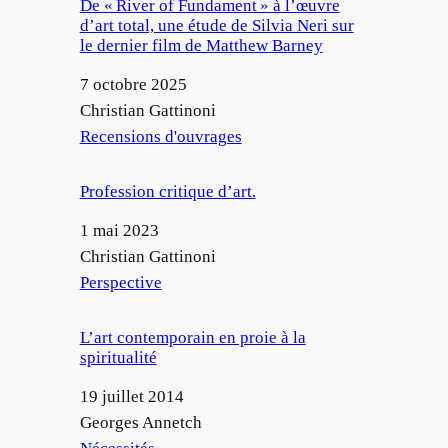
De « River of Fundament » à l’œuvre
d’art total, une étude de Silvia Neri sur
le dernier film de Matthew Barney
Date
7 octobre 2025
Auteur
Christian Gattinoni
Par rapport à
Recensions d'ouvrages
Profession critique d’art.
Date
1 mai 2023
Auteur
Christian Gattinoni
Par rapport à
Perspective
L’art contemporain en proie à la
spiritualité
Date
19 juillet 2014
Auteur
Georges Annetch