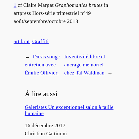
1
cf Claire Margat
Graphomanies brutes
in
artpress Hors-série trimestriel n°49
août/septembre/octobre 2018
art brut
Graffiti
←
Duras song :
Inventivité libre et
entretien avec
ancrage mémoriel
Émilie Ollivier
chez Tal Waldman
→
À lire aussi
Galeristes Un exceptionnel salon à taille
humaine
Date
16 décembre 2017
Auteur
Christian Gattinoni