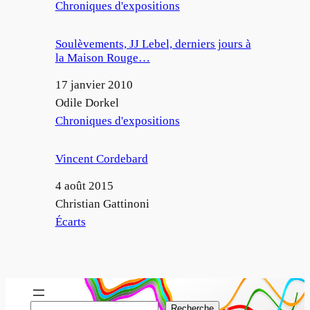
Par rapport à
Chroniques d'expositions
Soulèvements, JJ Lebel, derniers jours à
la Maison Rouge…
Date
17 janvier 2010
Auteur
Odile Dorkel
Par rapport à
Chroniques d'expositions
Vincent Cordebard
Date
4 août 2015
Auteur
Christian Gattinoni
Par rapport à
Écarts
R
Recherche