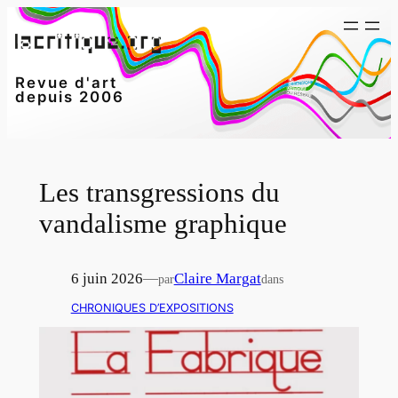
Aller
au
contenu
Revue d'art
depuis 2006
Les transgressions du
vandalisme graphique
6 juin 2026
—
Claire Margat
par
dans
CHRONIQUES D’EXPOSITIONS