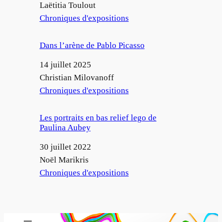
Auteur
Laëtitia Toulout
Par rapport à
Chroniques d'expositions
Dans l’arène de Pablo Picasso
Date
14 juillet 2025
Auteur
Christian Milovanoff
Par rapport à
Chroniques d'expositions
Les portraits en bas relief lego de
Paulina Aubey
Date
30 juillet 2022
Auteur
Noël Marikris
Par rapport à
Chroniques d'expositions