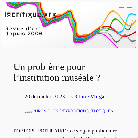
Aller
au
contenu
Revue d'art
depuis 2006
Un problème pour
l’institution muséale ?
20 décembre 2023
—
Claire Margat
par
dans
CHRONIQUES D’EXPOSITIONS
, 
TACTIQUES
POP POPU POPULAIRE : ce slogan publicitaire