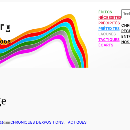
Rech
ÉDITOS
NÉCESSITÉS
PRÉCIPITÉS
CHR
PRÉTEXTES
REC
LACUNES
ENT
TACTIQUES
2006
NOS 
ÉCARTS
ge
at
dans
CHRONIQUES D’EXPOSITIONS
, 
TACTIQUES