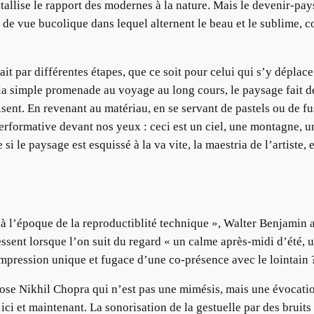
tallise le rapport des modernes à la nature. Mais le devenir-pay
t de vue bucolique dans lequel alternent le beau et le sublime, 
 par différentes étapes, que ce soit pour celui qui s’y déplace 
la simple promenade au voyage au long cours, le paysage fait dé
ent. En revenant au matériau, en se servant de pastels ou de fus
rformative devant nos yeux : ceci est un ciel, une montagne, une
 le paysage est esquissé à la va vite, la maestria de l’artiste, 
 à l’époque de la reproductiblité technique », Walter Benjamin 
ressent lorsque l’on suit du regard « un calme après-midi d’été,
pression unique et fugace d’une co-présence avec le lointain 
pose Nikhil Chopra qui n’est pas une mimésis, mais une évocati
 ici et maintenant. La sonorisation de la gestuelle par des bruits