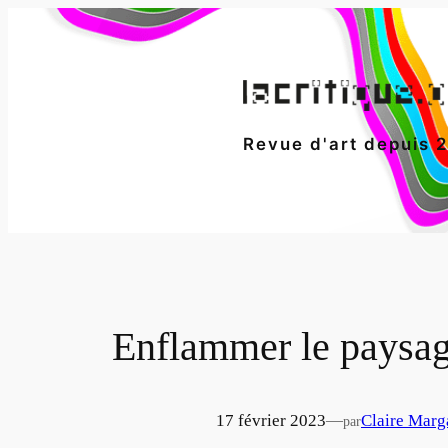
Aller
au
contenu
Revue d'art depuis 
Enflammer le paysa
17 février 2023
—
Claire Marg
par