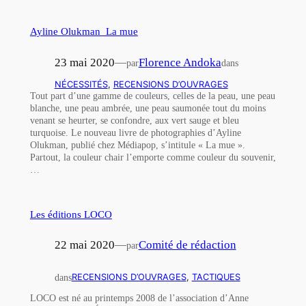
Ayline Olukman_La mue
23 mai 2020
—
Florence Andoka
par
dans
NÉCESSITÉS
, 
RECENSIONS D’OUVRAGES
Tout part d’une gamme de couleurs, celles de la peau, une peau
blanche, une peau ambrée, une peau saumonée tout du moins
venant se heurter, se confondre, aux vert sauge et bleu
turquoise. Le nouveau livre de photographies d’Ayline
Olukman, publié chez Médiapop, s’intitule « La mue ».
Partout, la couleur chair l’emporte comme couleur du souvenir,
…
Les éditions LOCO
22 mai 2020
—
Comité de rédaction
par
dans
RECENSIONS D’OUVRAGES
, 
TACTIQUES
LOCO est né au printemps 2008 de l’association d’Anne