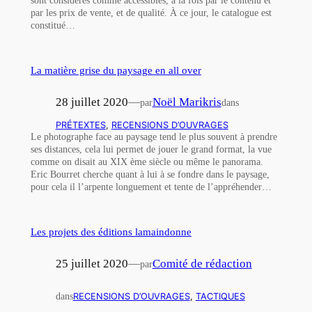
sont considérés comme accessibles, à la fois par le contenu et
par les prix de vente, et de qualité. À ce jour, le catalogue est
constitué…
La matière grise du paysage en all over
28 juillet 2020
—
Noël Marikris
par
dans
PRÉTEXTES
, 
RECENSIONS D’OUVRAGES
Le photographe face au paysage tend le plus souvent à prendre
ses distances, cela lui permet de jouer le grand format, la vue
comme on disait au XIX ème siècle ou même le panorama.
Eric Bourret cherche quant à lui à se fondre dans le paysage,
pour cela il l’arpente longuement et tente de l’appréhender…
Les projets des éditions lamaindonne
25 juillet 2020
—
Comité de rédaction
par
dans
RECENSIONS D’OUVRAGES
, 
TACTIQUES