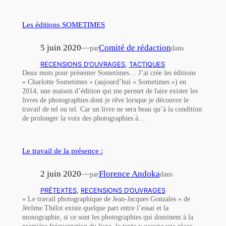
Les éditions SOMETIMES
5 juin 2020
—
Comité de rédaction
par
dans
RECENSIONS D’OUVRAGES
, 
TACTIQUES
Deux mots pour présenter Sometimes… J’ai crée les éditions
« Charlotte Sometimes » (aujourd’hui « Sometimes ») en
2014, une maison d’édition qui me permet de faire exister les
livres de photographies dont je rêve lorsque je découvre le
travail de tel ou tel. Car un livre ne sera beau qu’à la condition
de prolonger la voix des photographies à…
Le travail de la présence :
2 juin 2020
—
Florence Andoka
par
dans
PRÉTEXTES
, 
RECENSIONS D’OUVRAGES
« Le travail photographique de Jean-Jacques Gonzales » de
Jérôme Thélot existe quelque part entre l’essai et la
monographie, si ce sont les photographies qui dominent à la
première fréquentation du livre, le texte y occupe une place