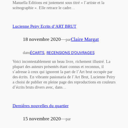
Manuella Editions est justement sous titré « l’artiste et la
scénographie ». Elle retrace le cadre…
Lucienne Peiry Ecrits d’ART BRUT
18 novembre 2020
—
Claire Margat
par
dans
ÉCARTS
, 
RECENSIONS D’OUVRAGES
Voici incontestablement un beau livre, richement illustré. La
plupart des auteurs présentés étant connus et reconnus, il
s’adresse à ceux qui ignorent la part de l’Art brut occupée par
des écrits. En vibrante pasionaria de l’Art Brut, Lucienne Peiry
a choisi de publier en pleine page des reproductions en couleurs
d’écrits bruts divers avec, dans…
Dernières nouvelles du quartier
15 novembre 2020
—
par