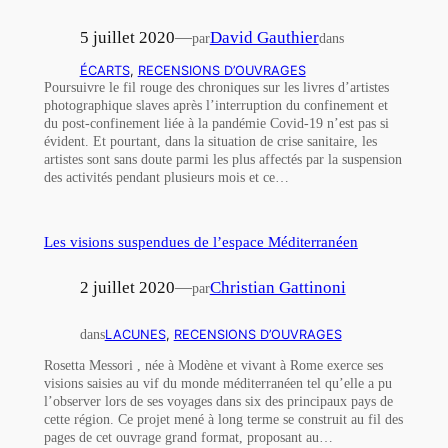
5 juillet 2020
—
David Gauthier
par
dans
ÉCARTS
, 
RECENSIONS D’OUVRAGES
Poursuivre le fil rouge des chroniques sur les livres d’artistes
photographique slaves après l’interruption du confinement et
du post-confinement liée à la pandémie Covid-19 n’est pas si
évident. Et pourtant, dans la situation de crise sanitaire, les
artistes sont sans doute parmi les plus affectés par la suspension
des activités pendant plusieurs mois et ce…
Les visions suspendues de l’espace Méditerranéen
2 juillet 2020
—
Christian Gattinoni
par
dans
LACUNES
, 
RECENSIONS D’OUVRAGES
Rosetta Messori , née à Modène et vivant à Rome exerce ses
visions saisies au vif du monde méditerranéen tel qu’elle a pu
l’observer lors de ses voyages dans six des principaux pays de
cette région. Ce projet mené à long terme se construit au fil des
pages de cet ouvrage grand format, proposant au…