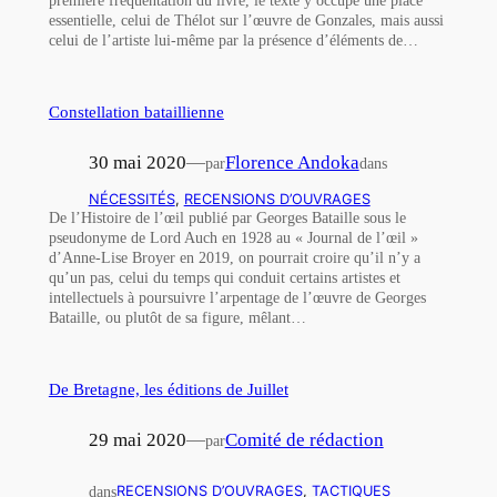
essentielle, celui de Thélot sur l’œuvre de Gonzales, mais aussi
celui de l’artiste lui-même par la présence d’éléments de…
Constellation bataillienne
30 mai 2020
—
Florence Andoka
par
dans
NÉCESSITÉS
, 
RECENSIONS D’OUVRAGES
De l’Histoire de l’œil publié par Georges Bataille sous le
pseudonyme de Lord Auch en 1928 au « Journal de l’œil »
d’Anne-Lise Broyer en 2019, on pourrait croire qu’il n’y a
qu’un pas, celui du temps qui conduit certains artistes et
intellectuels à poursuivre l’arpentage de l’œuvre de Georges
Bataille, ou plutôt de sa figure, mêlant…
De Bretagne, les éditions de Juillet
29 mai 2020
—
Comité de rédaction
par
dans
RECENSIONS D’OUVRAGES
, 
TACTIQUES