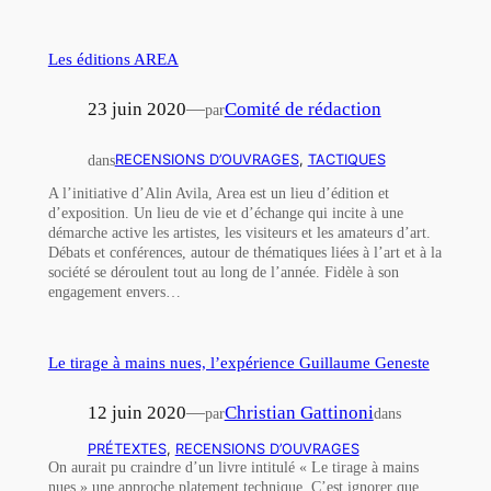
Les éditions AREA
23 juin 2020
—
Comité de rédaction
par
dans
RECENSIONS D’OUVRAGES
, 
TACTIQUES
A l’initiative d’Alin Avila, Area est un lieu d’édition et
d’exposition. Un lieu de vie et d’échange qui incite à une
démarche active les artistes, les visiteurs et les amateurs d’art.
Débats et conférences, autour de thématiques liées à l’art et à la
société se déroulent tout au long de l’année. Fidèle à son
engagement envers…
Le tirage à mains nues, l’expérience Guillaume Geneste
12 juin 2020
—
Christian Gattinoni
par
dans
PRÉTEXTES
, 
RECENSIONS D’OUVRAGES
On aurait pu craindre d’un livre intitulé « Le tirage à mains
nues » une approche platement technique. C’est ignorer que