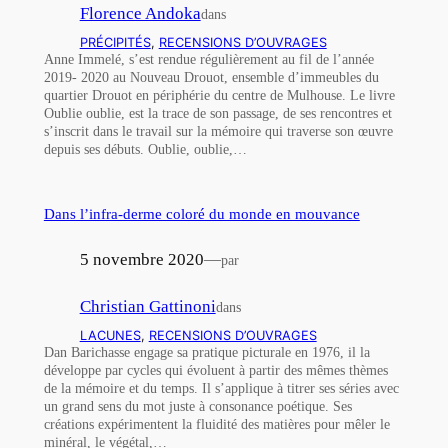
Florence Andoka
dans
PRÉCIPITÉS
, 
RECENSIONS D’OUVRAGES
Anne Immelé, s’est rendue régulièrement au fil de l’année
2019- 2020 au Nouveau Drouot, ensemble d’immeubles du
quartier Drouot en périphérie du centre de Mulhouse. Le livre
Oublie oublie, est la trace de son passage, de ses rencontres et
s’inscrit dans le travail sur la mémoire qui traverse son œuvre
depuis ses débuts. Oublie, oublie,…
Dans l’infra-derme coloré du monde en mouvance
5 novembre 2020
—
par
Christian Gattinoni
dans
LACUNES
, 
RECENSIONS D’OUVRAGES
Dan Barichasse engage sa pratique picturale en 1976, il la
développe par cycles qui évoluent à partir des mêmes thèmes
de la mémoire et du temps. Il s’applique à titrer ses séries avec
un grand sens du mot juste à consonance poétique. Ses
créations expérimentent la fluidité des matières pour mêler le
minéral, le végétal,…