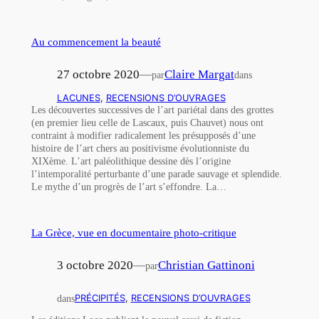
Au commencement la beauté
27 octobre 2020
—
Claire Margat
par
dans
LACUNES
, 
RECENSIONS D’OUVRAGES
Les découvertes successives de l’art pariétal dans des grottes
(en premier lieu celle de Lascaux, puis Chauvet) nous ont
contraint à modifier radicalement les présupposés d’une
histoire de l’art chers au positivisme évolutionniste du
XIXème. L’art paléolithique dessine dès l’origine
l’intemporalité perturbante d’une parade sauvage et splendide.
Le mythe d’un progrès de l’art s’effondre. La…
La Grèce, vue en documentaire photo-critique
3 octobre 2020
—
Christian Gattinoni
par
dans
PRÉCIPITÉS
, 
RECENSIONS D’OUVRAGES