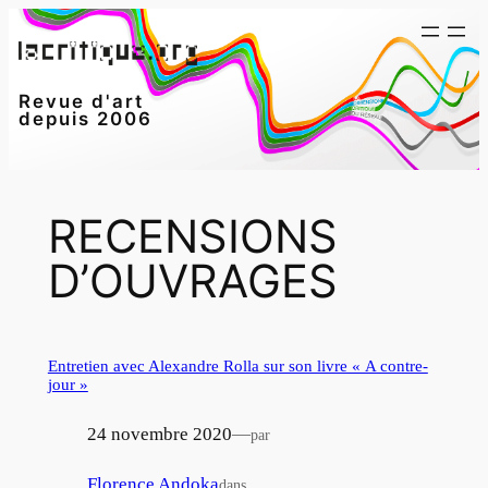
Aller
au
contenu
Revue d'art
depuis 2006
RECENSIONS
D’OUVRAGES
Entretien avec Alexandre Rolla sur son livre « A contre-
jour »
24 novembre 2020
—
par
Florence Andoka
dans