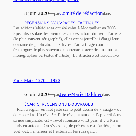
8 juin 2020
—
Comité de rédaction
par
dans
RECENSIONS D’OUVRAGES
, 
TACTIQUES
Les éditions Méridianes ont été crées à Montpellier en 2005.
Spécialisées dans les premières années autour du livre d’artiste
(le plus souvent sérigraphié), elles ont aujourd’hui élargi leur
domaine de publication aux livres d’art à tirage courant
(catalogues le plus souvent en partenariat avec des institutions ;
monographies ou textes d’artiste). La structure est associative –
…
Paris-Matic 1970 – 1990
6 juin 2020
—
Jean-Marie Baldner
par
dans
ÉCARTS
, 
RECENSIONS D’OUVRAGES
« Rien à régler, on met juste sur le petit dessin de « nuage » ou
de « soleil ». Un rêve ! » Et le rêve, autant que l’appareil dans
sa nue simplicité, est « révolutionnaire ». Et puis, il y a Paris.
Paris en autobus. On s’y assied, de préférence à l’arrière, et on
voit tout, l’intérieur et l’extérieur, les rues qui…