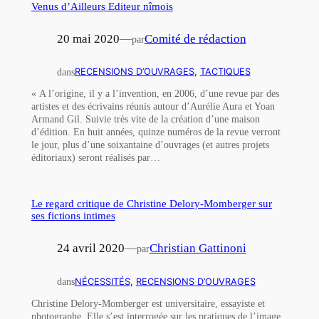
Venus d’Ailleurs Editeur nîmois
20 mai 2020
—
Comité de rédaction
par
dans
RECENSIONS D’OUVRAGES
, 
TACTIQUES
« A l’origine, il y a l’invention, en 2006, d’une revue par des
artistes et des écrivains réunis autour d’Aurélie Aura et Yoan
Armand Gil. Suivie très vite de la création d’une maison
d’édition. En huit années, quinze numéros de la revue verront
le jour, plus d’une soixantaine d’ouvrages (et autres projets
éditoriaux) seront réalisés par…
Le regard critique de Christine Delory-Momberger sur
ses fictions intimes
24 avril 2020
—
Christian Gattinoni
par
dans
NÉCESSITÉS
, 
RECENSIONS D’OUVRAGES
Christine Delory-Momberger est universitaire, essayiste et
photographe. Elle s’est interrogée sur les pratiques de l’image,