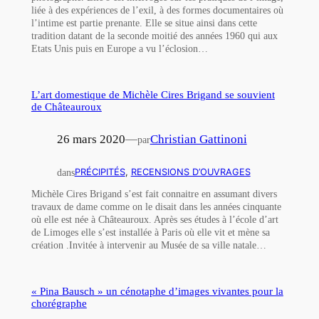
liée à des expériences de l’exil, à des formes documentaires où
l’intime est partie prenante. Elle se situe ainsi dans cette
tradition datant de la seconde moitié des années 1960 qui aux
Etats Unis puis en Europe a vu l’éclosion…
L’art domestique de Michèle Cires Brigand se souvient
de Châteauroux
26 mars 2020
—
Christian Gattinoni
par
dans
PRÉCIPITÉS
, 
RECENSIONS D’OUVRAGES
Michèle Cires Brigand s’est fait connaitre en assumant divers
travaux de dame comme on le disait dans les années cinquante
où elle est née à Châteauroux. Après ses études à l’école d’art
de Limoges elle s’est installée à Paris où elle vit et mène sa
création .Invitée à intervenir au Musée de sa ville natale…
« Pina Bausch » un cénotaphe d’images vivantes pour la
chorégraphe