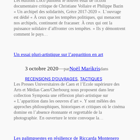
Les éditions Loco publient le nouvel essai de fiction
documentaire critique de Christiane Vollaire et Philippe Bazin
« Un archipel des solidarités, Grèce 2017-2020 ». L’ouvrage
est dédié « À ceux que les tempêtes politiques, qui menacent
nos archipels, continuent de fracasser. À ceux qui ont la
puissance solidaire d’affronter ces tempêtes. » Ils y démontrent
comment le pays…
Un essai pluri-artistique sur l’apparition en art
3 octobre 2020
—
Noël Marikris
par
dans
RECENSIONS D’OUVRAGES
, 
TACTIQUES
Les Presses Universitaires de Caen et l’Ecole supérieure des
Arts et Médias Caen/Cherbourg nous proposent dans leur
collection Symposia une réflexion pluri-artistique sur
« L’apparition dans les oeuvres d’art ». Y sont mêlées des
approches philosophiques, historiques et critiques où le cinéma
domine en l’absence étonnante et regrettable de la
photographie. En ouverture le texte convoque la…
Les palimpsestes en résilience de Riccarda Montenero