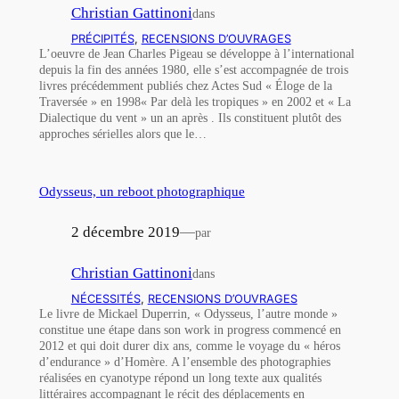
Christian Gattinoni
dans
PRÉCIPITÉS
, 
RECENSIONS D’OUVRAGES
L’oeuvre de Jean Charles Pigeau se développe à l’international
depuis la fin des années 1980, elle s’est accompagnée de trois
livres précédemment publiés chez Actes Sud « Éloge de la
Traversée » en 1998« Par delà les tropiques » en 2002 et « La
Dialectique du vent » un an après . Ils constituent plutôt des
approches sérielles alors que le…
Odysseus, un reboot photographique
2 décembre 2019
—
par
Christian Gattinoni
dans
NÉCESSITÉS
, 
RECENSIONS D’OUVRAGES
Le livre de Mickael Duperrin, « Odysseus, l’autre monde »
constitue une étape dans son work in progress commencé en
2012 et qui doit durer dix ans, comme le voyage du « héros
d’endurance » d’Homère. A l’ensemble des photographies
réalisées en cyanotype répond un long texte aux qualités
littéraires accompagnant le récit des déplacements en