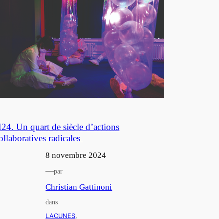
24. Un quart de siècle d’actions
ollaboratives radicales
8 novembre 2024
—
par
Christian Gattinoni
dans
LACUNES
, 