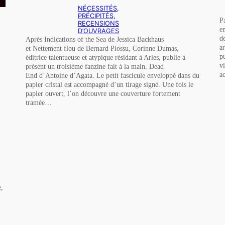
NÉCESSITÉS
, 
PRÉCIPITÉS
, 
P
RECENSIONS
e
D’OUVRAGES
d
Après Indications of the Sea de Jessica Backhaus
ar
et Nettement flou de Bernard Plossu, Corinne Dumas,
p
éditrice talentueuse et atypique résidant à Arles, publie à
v
présent un troisième fanzine fait à la main, Dead
a
End d’Antoine d’Agata. Le petit fascicule enveloppé dans du
papier cristal est accompagné d’un tirage signé. Une fois le
papier ouvert, l’on découvre une couverture fortement
tramée…
e,