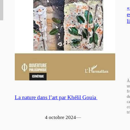
«
e
l
À
u
f
d
La nature dans l’art par Khélil Gouia
ca
c
t
4 octobre 2024
—