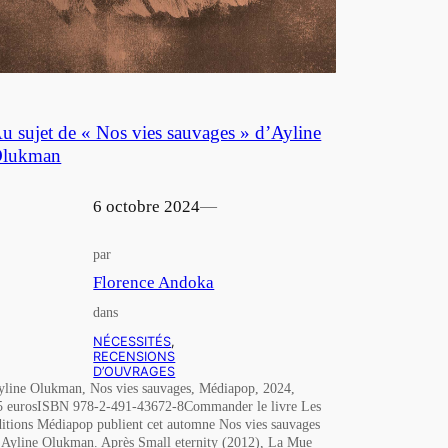
u sujet de « Nos vies sauvages » d’Ayline
lukman
6 octobre 2024
—
par
Florence Andoka
dans
NÉCESSITÉS
, 
RECENSIONS
D’OUVRAGES
yline Olukman, Nos vies sauvages, Médiapop, 2024,
5 eurosISBN 978-2-491-43672-8Commander le livre Les
ditions Médiapop publient cet automne Nos vies sauvages
’Ayline Olukman. Après Small eternity (2012), La Mue