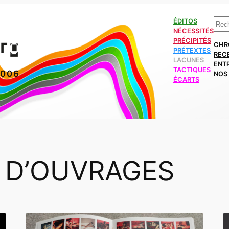
Rech
ÉDITOS
NÉCESSITÉS
PRÉCIPITÉS
CHR
PRÉTEXTES
REC
LACUNES
ENT
TACTIQUES
2006
NOS 
ÉCARTS
 D’OUVRAGES