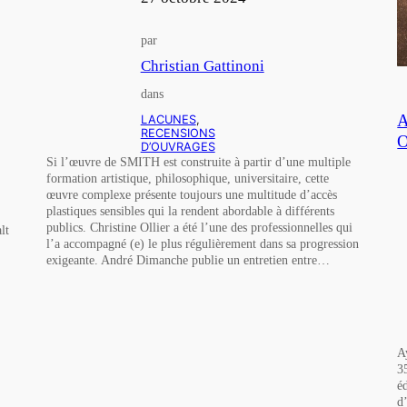
par
Christian Gattinoni
dans
A
LACUNES
, 
RECENSIONS
O
D’OUVRAGES
Si l’œuvre de SMITH est construite à partir d’une multiple
formation artistique, philosophique, universitaire, cette
œuvre complexe présente toujours une multitude d’accès
plastiques sensibles qui la rendent abordable à différents
publics. Christine Ollier a été l’une des professionnelles qui
lt
l’a accompagné (e) le plus régulièrement dans sa progression
exigeante. André Dimanche publie un entretien entre…
A
3
é
d