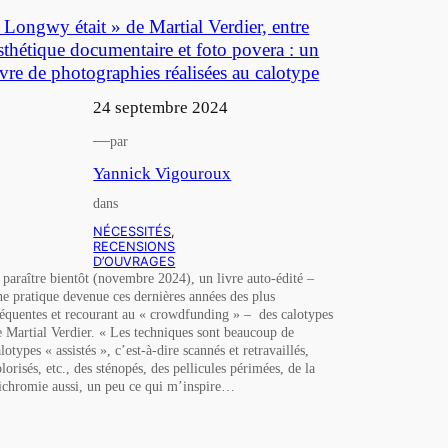
 Longwy était » de Martial Verdier, entre
sthétique documentaire et foto povera : un
ivre de photographies réalisées au calotype
24 septembre 2024
—
par
Yannick Vigouroux
dans
NÉCESSITÉS
, 
RECENSIONS
D’OUVRAGES
 paraître bientôt (novembre 2024), un livre auto-édité –
ne pratique devenue ces dernières années des plus
réquentes et recourant au « crowdfunding » – des calotypes
e Martial Verdier. « Les techniques sont beaucoup de
lotypes « assistés », c’est-à-dire scannés et retravaillés,
olorisés, etc., des sténopés, des pellicules périmées, de la
richromie aussi, un peu ce qui m’inspire…