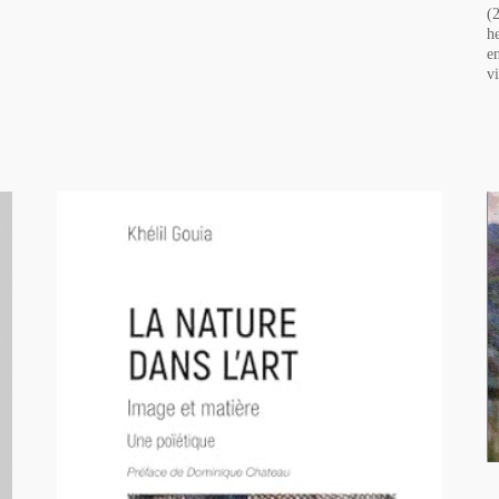
(
h
e
v