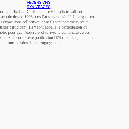
RECENSIONS
D’OUVRAGES
atricia d’Isola et Christophe Le François travaillent
nsemble depuis 1998 sous l’acronyme pdiclf. Ils organisent
es expositions collectives, dont ils sont commissaires et
tistes participant. Ils y font appel à la participation du
ublic pour que l’œuvre évolue avec la complicité de ces
isiteurs-acteurs. Cette publication H24 rend compte de leur
ction tous terrains. Leurs engagements…