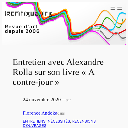
Aller
au
contenu
Revue d'art
depuis 2006
Entretien avec Alexandre
Rolla sur son livre « A
contre-jour »
24 novembre 2020
—
par
Florence Andoka
dans
ENTRETIENS
, 
NÉCESSITÉS
, 
RECENSIONS
D’OUVRAGES