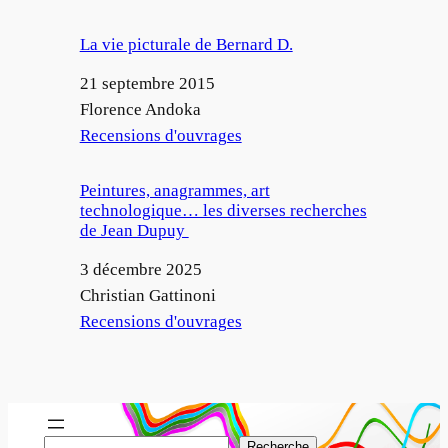
La vie picturale de Bernard D.
Date
21 septembre 2015
Auteur
Florence Andoka
Par rapport à
Recensions d'ouvrages
Peintures, anagrammes, art
technologique… les diverses recherches
de Jean Dupuy
Date
3 décembre 2025
Auteur
Christian Gattinoni
Par rapport à
Recensions d'ouvrages
R
Recherche