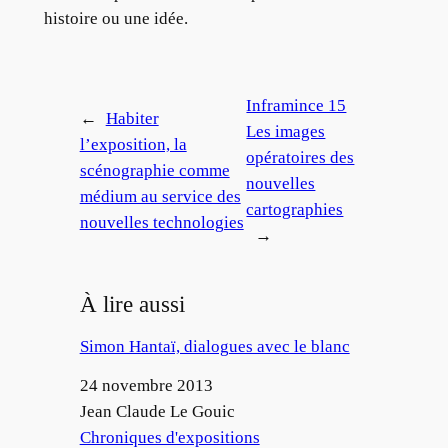
histoire ou une idée.
Inframince 15
←
Habiter
Les images
l’exposition, la
opératoires des
scénographie comme
nouvelles
médium au service des
cartographies
nouvelles technologies
→
À lire aussi
Simon Hantaï, dialogues avec le blanc
Date
24 novembre 2013
Auteur
Jean Claude Le Gouic
Par rapport à
Chroniques d'expositions