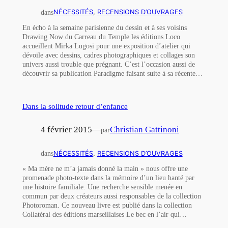
dans
NÉCESSITÉS
, 
RECENSIONS D’OUVRAGES
En écho à la semaine parisienne du dessin et à ses voisins
Drawing Now du Carreau du Temple les éditions Loco
accueillent Mïrka Lugosi pour une exposition d’atelier qui
dévoile avec dessins, cadres photographiques et collages son
univers aussi trouble que prégnant. C’est l’occasion aussi de
découvrir sa publication Paradigme faisant suite à sa récente…
Dans la solitude retour d’enfance
4 février 2015
—
Christian Gattinoni
par
dans
NÉCESSITÉS
, 
RECENSIONS D’OUVRAGES
« Ma mère ne m’a jamais donné la main » nous offre une
promenade photo-texte dans la mémoire d’un lieu hanté par
une histoire familiale. Une recherche sensible menée en
commun par deux créateurs aussi responsables de la collection
Photoroman. Ce nouveau livre est publié dans la collection
Collatéral des éditions marseillaises Le bec en l’air qui…