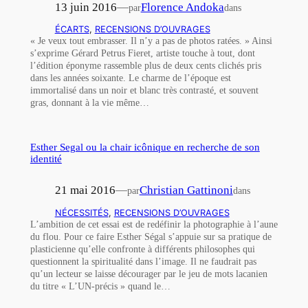
13 juin 2016
—
Florence Andoka
par
dans
ÉCARTS
, 
RECENSIONS D’OUVRAGES
« Je veux tout embrasser. Il n’y a pas de photos ratées. » Ainsi
s’exprime Gérard Petrus Fieret, artiste touche à tout, dont
l’édition éponyme rassemble plus de deux cents clichés pris
dans les années soixante. Le charme de l’époque est
immortalisé dans un noir et blanc très contrasté, et souvent
gras, donnant à la vie même…
Esther Segal ou la chair icônique en recherche de son
identité
21 mai 2016
—
Christian Gattinoni
par
dans
NÉCESSITÉS
, 
RECENSIONS D’OUVRAGES
L’ambition de cet essai est de redéfinir la photographie à l’aune
du flou. Pour ce faire Esther Ségal s’appuie sur sa pratique de
plasticienne qu’elle confronte à différents philosophes qui
questionnent la spiritualité dans l’image. Il ne faudrait pas
qu’un lecteur se laisse décourager par le jeu de mots lacanien
du titre « L’UN-précis » quand le…