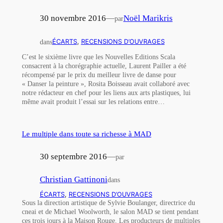
30 novembre 2016
—
Noël Marikris
par
dans
ÉCARTS
, 
RECENSIONS D’OUVRAGES
C’est le sixième livre que les Nouvelles Editions Scala
consacrent à la chorégraphie actuelle, Laurent Pailler a été
récompensé par le prix du meilleur livre de danse pour
« Danser la peinture », Rosita Boisseau avait collaboré avec
notre rédacteur en chef pour les liens aux arts plastiques, lui
même avait produit l’essai sur les relations entre…
Le multiple dans toute sa richesse à MAD
30 septembre 2016
—
par
Christian Gattinoni
dans
ÉCARTS
, 
RECENSIONS D’OUVRAGES
Sous la direction artistique de Sylvie Boulanger, directrice du
cneai et de Michael Woolworth, le salon MAD se tient pendant
ces trois jours à la Maison Rouge. Les producteurs de multiples