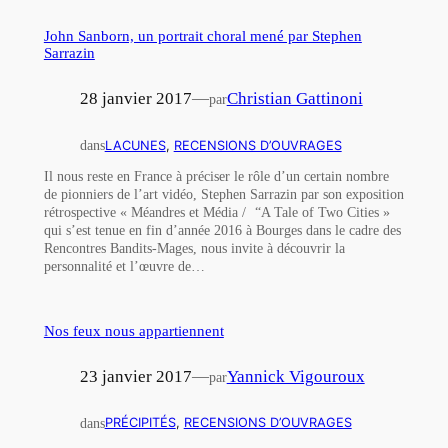
John Sanborn, un portrait choral mené par Stephen
Sarrazin
28 janvier 2017
—
Christian Gattinoni
par
dans
LACUNES
, 
RECENSIONS D’OUVRAGES
Il nous reste en France à préciser le rôle d’un certain nombre
de pionniers de l’art vidéo, Stephen Sarrazin par son exposition
rétrospective « Méandres et Média / “A Tale of Two Cities »
qui s’est tenue en fin d’année 2016 à Bourges dans le cadre des
Rencontres Bandits-Mages, nous invite à découvrir la
personnalité et l’œuvre de…
Nos feux nous appartiennent
23 janvier 2017
—
Yannick Vigouroux
par
dans
PRÉCIPITÉS
, 
RECENSIONS D’OUVRAGES