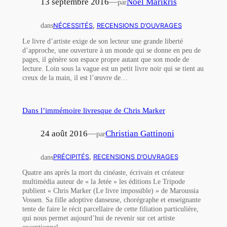
13 septembre 2016
—
Noël Marikris
par
dans
NÉCESSITÉS
, 
RECENSIONS D’OUVRAGES
Le livre d’artiste exige de son lecteur une grande liberté
d’approche, une ouverture à un monde qui se donne en peu de
pages, il génère son espace propre autant que son mode de
lecture. Loin sous la vague est un petit livre noir qui se tient au
creux de la main, il est l’œuvre de…
Dans l’immémoire livresque de Chris Marker
24 août 2016
—
Christian Gattinoni
par
dans
PRÉCIPITÉS
, 
RECENSIONS D’OUVRAGES
Quatre ans après la mort du cinéaste, écrivain et créateur
multimédia auteur de « la Jetée » les éditions Le Tripode
publient « Chris Marker (Le livre impossible) » de Maroussia
Vossen. Sa fille adoptive danseuse, chorégraphe et enseignante
tente de faire le récit parcellaire de cette filiation particulière,
qui nous permet aujourd’hui de revenir sur cet artiste