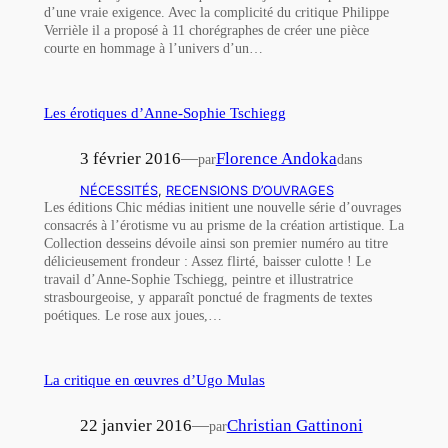
d’une vraie exigence. Avec la complicité du critique Philippe
Verrièle il a proposé à 11 chorégraphes de créer une pièce
courte en hommage à l’univers d’un…
Les érotiques d’Anne-Sophie Tschiegg
3 février 2016
—
Florence Andoka
par
dans
NÉCESSITÉS
, 
RECENSIONS D’OUVRAGES
Les éditions Chic médias initient une nouvelle série d’ouvrages
consacrés à l’érotisme vu au prisme de la création artistique. La
Collection desseins dévoile ainsi son premier numéro au titre
délicieusement frondeur : Assez flirté, baisser culotte ! Le
travail d’Anne-Sophie Tschiegg, peintre et illustratrice
strasbourgeoise, y apparaît ponctué de fragments de textes
poétiques. Le rose aux joues,…
La critique en œuvres d’Ugo Mulas
22 janvier 2016
—
Christian Gattinoni
par