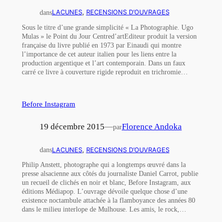
dans
LACUNES
, 
RECENSIONS D’OUVRAGES
Sous le titre d’une grande simplicité « La Photographie. Ugo
Mulas » le Point du Jour Centred’artEditeur produit la version
française du livre publié en 1973 par Einaudi qui montre
l’importance de cet auteur italien pour les liens entre la
production argentique et l’art contemporain. Dans un faux
carré ce livre à couverture rigide reproduit en trichromie…
Before Instagram
19 décembre 2015
—
Florence Andoka
par
dans
LACUNES
, 
RECENSIONS D’OUVRAGES
Philip Anstett, photographe qui a longtemps œuvré dans la
presse alsacienne aux côtés du journaliste Daniel Carrot, publie
un recueil de clichés en noir et blanc, Before Instagram, aux
éditions Médiapop. L’ouvrage dévoile quelque chose d’une
existence noctambule attachée à la flamboyance des années 80
dans le milieu interlope de Mulhouse. Les amis, le rock,…