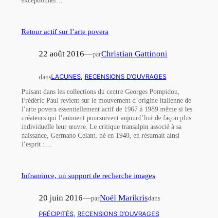
exceptionnel…
Retour actif sur l’arte povera
22 août 2016
—
Christian Gattinoni
par
dans
LACUNES
, 
RECENSIONS D’OUVRAGES
Puisant dans les collections du centre Georges Pompidou,
Frédéric Paul revient sur le mouvement d’origine italienne de
l’arte povera essentiellement actif de 1967 à 1989 même si les
créateurs qui l’animent poursuivent aujourd’hui de façon plus
individuelle leur œuvre. Le critique transalpin associé à sa
naissance, Germano Celant, né en 1940, en résumait ainsi
l’esprit :…
Inframince, un support de recherche images
20 juin 2016
—
Noël Marikris
par
dans
PRÉCIPITÉS
, 
RECENSIONS D’OUVRAGES