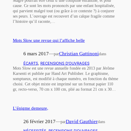
Magre pourrait être celui d’une comptine enfantine, et pour
cause. Ce sont les mots prononcés par une enfant hospitalisée,
qui parvient malgré tout (ou grâce à ce contexte ?) à conjurer
ses peurs. L’ouvrage est recouvert d’un calque fragile comme
l’histoire qu’il raconte,…
Mots Slow une revue qui l’affiche belle
6 mars 2017
—
Christian Gattinoni
par
dans
ÉCARTS
, 
RECENSIONS D’OUVRAGES
Mots Slow est une revue annuelle fondée en 2013 par Jérôme
Karsenti et publiée par Hand Art Publisher. Le graphisme,
somptueux, est modifié à chaque numéro, en fonction du thème
choisi. Cet objet mixte est imprimé sur un format papier 110
gr, recto-verso, 70 cm x 100 cm, plié au format 21 cm x 30…
L’énigme demeure,
26 février 2017
—
David Gauthier
par
dans
NÉCESSITÉS
, 
RECENSIONS D’OUVRAGES