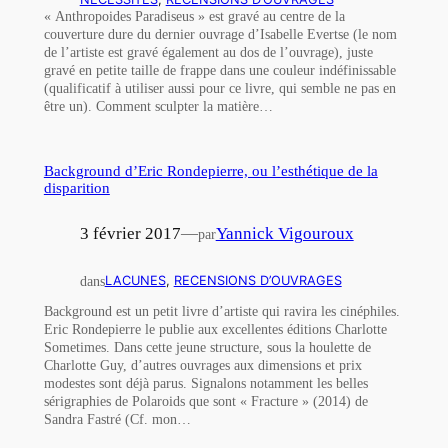
« Anthropoides Paradiseus » est gravé au centre de la
couverture dure du dernier ouvrage d’Isabelle Evertse (le nom
de l’artiste est gravé également au dos de l’ouvrage), juste
gravé en petite taille de frappe dans une couleur indéfinissable
(qualificatif à utiliser aussi pour ce livre, qui semble ne pas en
être un). Comment sculpter la matière…
Background d’Eric Rondepierre, ou l’esthétique de la
disparition
3 février 2017
—
Yannick Vigouroux
par
dans
LACUNES
, 
RECENSIONS D’OUVRAGES
Background est un petit livre d’artiste qui ravira les cinéphiles.
Eric Rondepierre le publie aux excellentes éditions Charlotte
Sometimes. Dans cette jeune structure, sous la houlette de
Charlotte Guy, d’autres ouvrages aux dimensions et prix
modestes sont déjà parus. Signalons notamment les belles
sérigraphies de Polaroids que sont « Fracture » (2014) de
Sandra Fastré (Cf. mon…