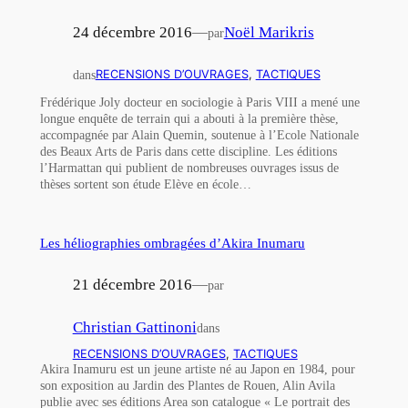
24 décembre 2016
—
Noël Marikris
par
dans
RECENSIONS D’OUVRAGES
, 
TACTIQUES
Frédérique Joly docteur en sociologie à Paris VIII a mené une
longue enquête de terrain qui a abouti à la première thèse,
accompagnée par Alain Quemin, soutenue à l’Ecole Nationale
des Beaux Arts de Paris dans cette discipline. Les éditions
l’Harmattan qui publient de nombreuses ouvrages issus de
thèses sortent son étude Elève en école…
Les héliographies ombragées d’Akira Inumaru
21 décembre 2016
—
par
Christian Gattinoni
dans
RECENSIONS D’OUVRAGES
, 
TACTIQUES
Akira Inamuru est un jeune artiste né au Japon en 1984, pour
son exposition au Jardin des Plantes de Rouen, Alin Avila
publie avec ses éditions Area son catalogue « Le portrait des