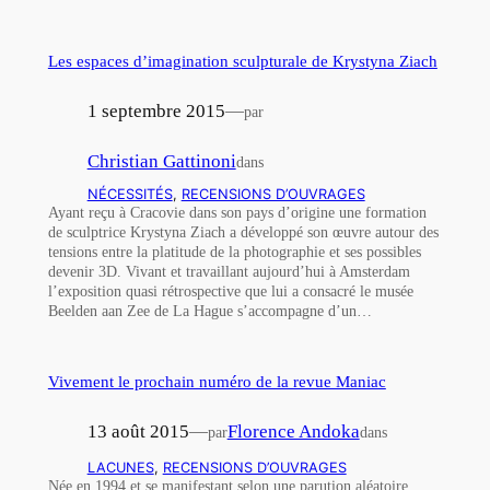
Les espaces d’imagination sculpturale de Krystyna Ziach
1 septembre 2015
—
par
Christian Gattinoni
dans
NÉCESSITÉS
, 
RECENSIONS D’OUVRAGES
Ayant reçu à Cracovie dans son pays d’origine une formation
de sculptrice Krystyna Ziach a développé son œuvre autour des
tensions entre la platitude de la photographie et ses possibles
devenir 3D. Vivant et travaillant aujourd’hui à Amsterdam
l’exposition quasi rétrospective que lui a consacré le musée
Beelden aan Zee de La Hague s’accompagne d’un…
Vivement le prochain numéro de la revue Maniac
13 août 2015
—
Florence Andoka
par
dans
LACUNES
, 
RECENSIONS D’OUVRAGES
Née en 1994 et se manifestant selon une parution aléatoire,