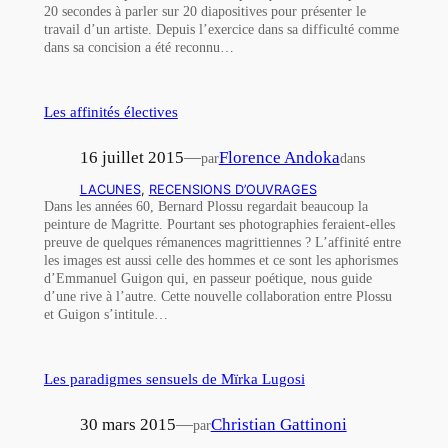
20 secondes à parler sur 20 diapositives pour présenter le
travail d’un artiste. Depuis l’exercice dans sa difficulté comme
dans sa concision a été reconnu…
Les affinités électives
16 juillet 2015
—
Florence Andoka
par
dans
LACUNES
, 
RECENSIONS D’OUVRAGES
Dans les années 60, Bernard Plossu regardait beaucoup la
peinture de Magritte. Pourtant ses photographies feraient-elles
preuve de quelques rémanences magrittiennes ? L’affinité entre
les images est aussi celle des hommes et ce sont les aphorismes
d’Emmanuel Guigon qui, en passeur poétique, nous guide
d’une rive à l’autre. Cette nouvelle collaboration entre Plossu
et Guigon s’intitule…
Les paradigmes sensuels de Mïrka Lugosi
30 mars 2015
—
Christian Gattinoni
par