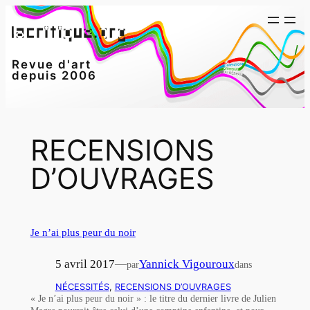
Aller
au
contenu
Revue d'art
depuis 2006
RECENSIONS
D’OUVRAGES
Je n’ai plus peur du noir
5 avril 2017
—
Yannick Vigouroux
par
dans
NÉCESSITÉS
, 
RECENSIONS D’OUVRAGES
« Je n’ai plus peur du noir » : le titre du dernier livre de Julien