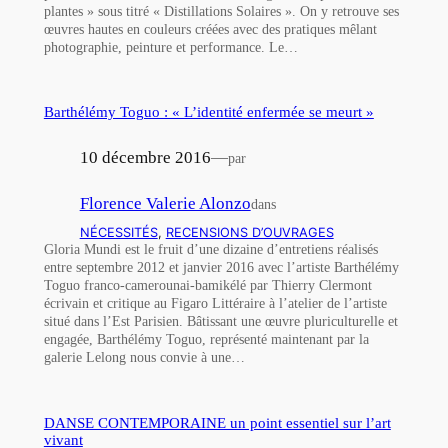
plantes » sous titré « Distillations Solaires ». On y retrouve ses
œuvres hautes en couleurs créées avec des pratiques mêlant
photographie, peinture et performance. Le…
Barthélémy Toguo : « L’identité enfermée se meurt »
10 décembre 2016
—
par
Florence Valerie Alonzo
dans
NÉCESSITÉS
, 
RECENSIONS D’OUVRAGES
Gloria Mundi est le fruit d’une dizaine d’entretiens réalisés
entre septembre 2012 et janvier 2016 avec l’artiste Barthélémy
Toguo franco-camerounai-bamikélé par Thierry Clermont
écrivain et critique au Figaro Littéraire à l’atelier de l’artiste
situé dans l’Est Parisien. Bâtissant une œuvre pluriculturelle et
engagée, Barthélémy Toguo, représenté maintenant par la
galerie Lelong nous convie à une…
DANSE CONTEMPORAINE un point essentiel sur l’art
vivant