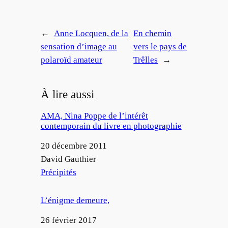
←
Anne Locquen, de la
En chemin
sensation d’image au
vers le pays de
polaroïd amateur
Trêlles
→
À lire aussi
AMA, Nina Poppe de l’intérêt
contemporain du livre en photographie
Date
20 décembre 2011
Auteur
David Gauthier
Par rapport à
Précipités
L’énigme demeure,
Date
26 février 2017