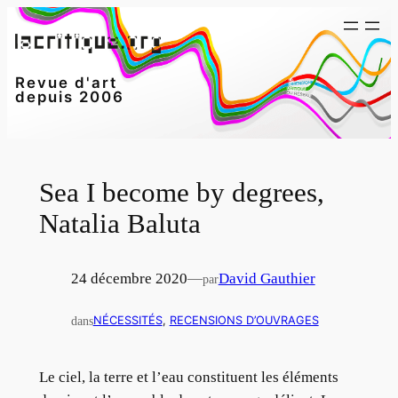
Aller
au
contenu
Revue d'art
depuis 2006
Sea I become by degrees,
Natalia Baluta
24 décembre 2020
—
David Gauthier
par
dans
NÉCESSITÉS
, 
RECENSIONS D’OUVRAGES
Le ciel, la terre et l’eau constituent les éléments