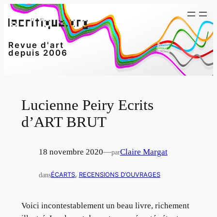
Aller
au
contenu
Revue d'art
depuis 2006
Lucienne Peiry Ecrits
d’ART BRUT
18 novembre 2020
—
Claire Margat
par
dans
ÉCARTS
, 
RECENSIONS D’OUVRAGES
Voici incontestablement un beau livre, richement