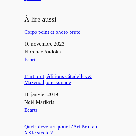
À lire aussi
Corps peint et photo brute
Date
10 novembre 2023
Auteur
Florence Andoka
Par rapport à
Écarts
L’art brut, éditions Citadelles &
Mazenod, une somme
Date
18 janvier 2019
Auteur
Noël Marikris
Par rapport à
Écarts
Quels devenirs pour L’Art Brut au
XXIe siècle ?