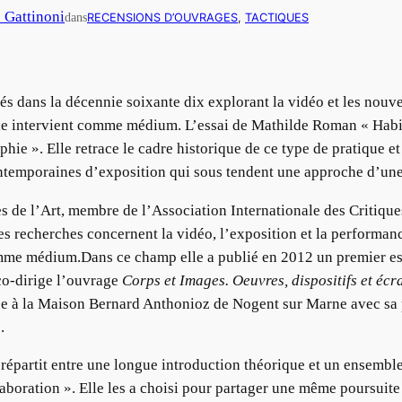
n Gattinoni
dans
RECENSIONS D’OUVRAGES
, 
TACTIQUES
nés dans la décennie soixante dix explorant la vidéo et les nouv
ie intervient comme médium. L’essai de Mathilde Roman « Habit
raphie ». Elle retrace le cadre historique de ce type de pratique 
ontemporaines d’exposition qui sous tendent une approche d’un
 de l’Art, membre de l’Association Internationale des Critique
s recherches concernent la vidéo, l’exposition et la performanc
omme médium.Dans ce champ elle a publié en 2012 un premier e
co-dirige l’ouvrage
Corps et Images. Oeuvres, dispositifs et éc
trice à la Maison Bernard Anthonioz de Nogent sur Marne avec sa
.
répartit entre une longue introduction théorique et un ensemble
llaboration ». Elle les a choisi pour partager une même poursuit