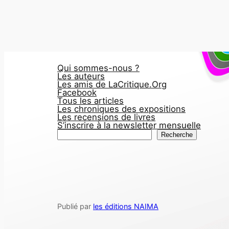
Qui sommes-nous ?
Les auteurs
Les amis de LaCritique.Org
Facebook
Tous les articles
Les chroniques des expositions
Les recensions de livres
S’inscrire à la newsletter mensuelle
R
Recherche
e
c
h
e
r
Publié par
les éditions NAIMA
c
h