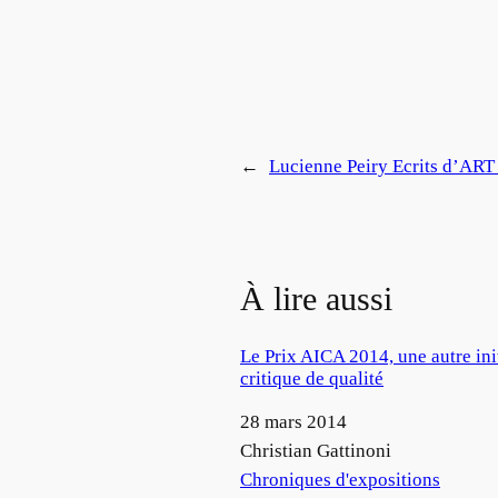
←
Lucienne Peiry Ecrits d’AR
À lire aussi
Le Prix AICA 2014, une autre ini
critique de qualité
Date
28 mars 2014
Auteur
Christian Gattinoni
Par rapport à
Chroniques d'expositions