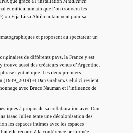
INA que grâce à l’installation
Middlemen
al et milieu humain que l’on trouvera les
) ou Eija Liisa Ahtila notamment pour sa
nématographiques et proposent au spectateur un
riginaires de différents pays, la France y est
y trouve aussi des créateurs venus d’Argentine,
e phrase synthétique. Les deux premiers
nn (1939_2019) et Dan Graham. Celui ci revient
agnonnage avec Bruce Nauman et l’influence de
omestiques à propos de sa collaboration avec Dan
ans Isaac Julien tente une décolonisation des
sion les espaces intimes avec les espaces
 but elle recourt à la conférence performée