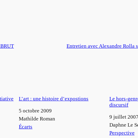
T BRUT
Entretien avec Alexandre Rolla s
tiative
L’art : une histoire d’expostions
Le hors-genre
discursif
Date
5 octobre 2009
Date
9 juillet 200
Auteur
Mathilde Roman
Auteur
Daphne Le S
Par rapport à
Écarts
Par rapport à
Perspective