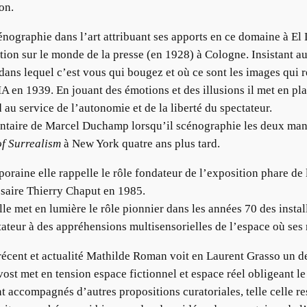
on.
cénographie dans l’art attribuant ses apports en ce domaine à El
ion sur le monde de la presse (en 1928) à Cologne. Insistant aus
 dans lequel c’est vous qui bougez et où ce sont les images qui 
en 1939. En jouant des émotions et des illusions il met en pl
au service de l’autonomie et de la liberté du spectateur.
mentaire de Marcel Duchamp lorsqu’il scénographie les deux man
of Surrealism
à New York quatre ans plus tard.
oraine elle rappelle le rôle fondateur de l’exposition phare de
saire Thierry Chaput en 1985.
e met en lumière le rôle pionnier dans les années 70 des insta
ateur à des appréhensions multisensorielles de l’espace où ses r
récent et actualité Mathilde Roman voit en Laurent Grasso un de
 met en tension espace fictionnel et espace réel obligeant le s
t accompagnés d’autres propositions curatoriales, telle celle re