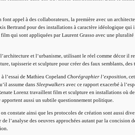
font appel à des collaborateurs, la première avec un architect
is Bertrand pour des installations à caractère idéologique qui i
n film qui sont appliquées par Laurent Grasso avec une pluralit
l’architecture et l’urbanisme, utilisant le réel comme décor il 
nture, tapisserie et sculpture pour créer des faux semblants, des 
ce à l’essai de Mathieu Copeland
Chorégraphier l’exposition
, ce
u’il assume dans
Sleepwalkers
avec ce rapport exacerbé à l’espa
nate Lorenz travaillent film et sculpture en installations où d
e
apportent aussi un subtile questionnement politique.
n constate ainsi que les protocoles de création sont aussi divers
ir de l’analyse des oeuvres approchées autant par la concision d
ion.