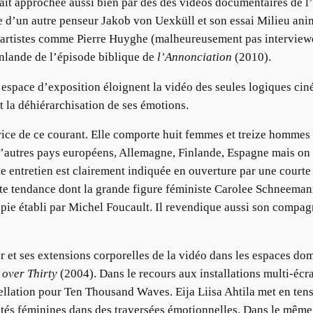
tait approchée aussi bien par des des vidéos documentaires de l’
e d’un autre penseur Jakob von Uexküll et son essai Milieu anim
s artistes comme Pierre Huyghe (malheureusement pas interviewé
inlande de l’épisode biblique de
l’Annonciation
(2010).
l’espace d’exposition éloignent la vidéo des seules logiques ci
 la déhiérarchisation de ses émotions.
trice de ce courant. Elle comporte huit femmes et treize hommes o
d’autres pays européens, Allemagne, Finlande, Espagne mais on 
e entretien est clairement indiquée en ouverture par une court
ette tendance dont la grande figure féministe Carolee Schneema
opie établi par Michel Foucault. Il revendique aussi son comp
er et ses extensions corporelles de la vidéo dans les espaces d
 over Thirty
(2004). Dans le recours aux installations multi-écr
tellation pour Ten Thousand Waves. Eija Liisa Ahtila met en ten
ités féminines dans des traversées émotionnelles. Dans le même