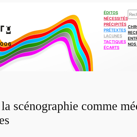
Rech
ÉDITOS
NÉCESSITÉS
PRÉCIPITÉS
CHR
PRÉTEXTES
REC
LACUNES
ENT
TACTIQUES
2006
NOS 
ÉCARTS
n, la scénographie comme mé
es