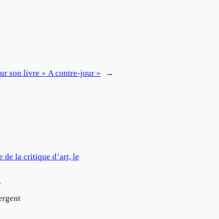
ur son livre « A contre-jour »
→
 de la critique d’art, le
7
ergent