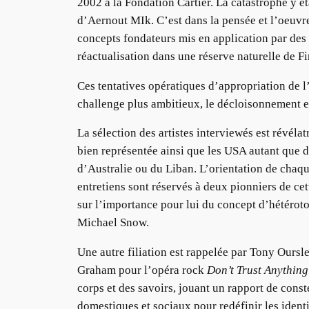
2002 à la Fondation Cartier. La catastrophe y é
d’Aernout MIk. C’est dans la pensée et l’oeuvr
concepts fondateurs mis en application par de
réactualisation dans une réserve naturelle de F
Ces tentatives opératiques d’appropriation de 
challenge plus ambitieux, le décloisonnement et
La sélection des artistes interviewés est révéla
bien représentée ainsi que les USA autant que 
d’Australie ou du Liban. L’orientation de chaqu
entretiens sont réservés à deux pionniers de c
sur l’importance pour lui du concept d’hétérot
Michael Snow.
Une autre filiation est rappelée par Tony Oursl
Graham pour l’opéra rock
Don’t Trust Anything
corps et des savoirs, jouant un rapport de cons
domestiques et sociaux pour redéfinir les ident