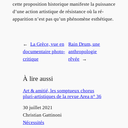
cette proposition historique manifeste la puissance
d’une action artistique de résistance où la ré-
apparition n’est pas qu’un phénomène esthétique.
←
La Grèce, vue en
Rain Drum, une
documentaire photo-
anthropologie
critique
rêvée
→
À lire aussi
Art & amitié, les somptueux chorus
pluri-artistiques de la revue Area n° 36
Date
30 juillet 2021
Auteur
Christian Gattinoni
Par rapport à
Nécessités