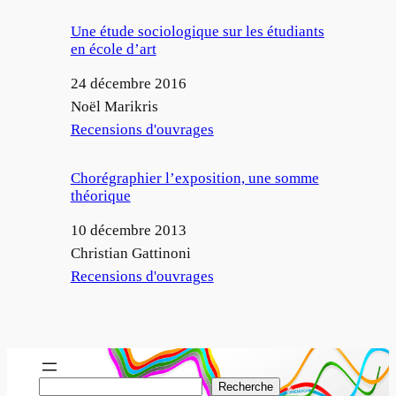
Une étude sociologique sur les étudiants
en école d’art
Date
24 décembre 2016
Auteur
Noël Marikris
Par rapport à
Recensions d'ouvrages
Chorégraphier l’exposition, une somme
théorique
Date
10 décembre 2013
Auteur
Christian Gattinoni
Par rapport à
Recensions d'ouvrages
R
Recherche