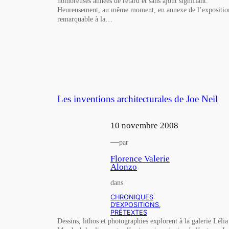
nombreuses années de retard et sans ajout signifiant.
Heureusement, au même moment, en annexe de l’expositio
remarquable à la…
Les inventions architecturales de Joe Neil
10 novembre 2008
—
par
Florence Valerie
Alonzo
dans
CHRONIQUES
D’EXPOSITIONS
, 
PRÉTEXTES
Dessins, lithos et photographies explorent à la galerie Lélia