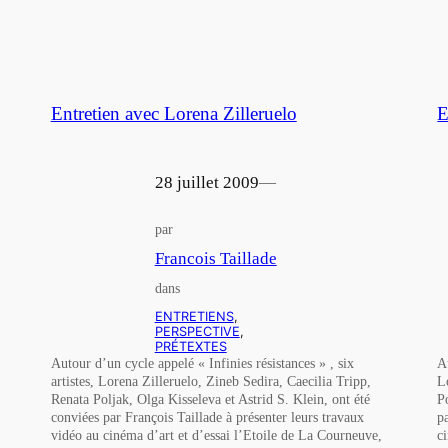
Entretien avec Lorena Zilleruelo
E
28 juillet 2009
—
par
Francois Taillade
dans
ENTRETIENS
, 
PERSPECTIVE
, 
PRÉTEXTES
Autour d’un cycle appelé « Infinies résistances » , six
A
artistes, Lorena Zilleruelo, Zineb Sedira, Caecilia Tripp,
L
Renata Poljak, Olga Kisseleva et Astrid S. Klein, ont été
P
conviées par François Taillade à présenter leurs travaux
p
vidéo au cinéma d’art et d’essai l’Etoile de La Courneuve,
c