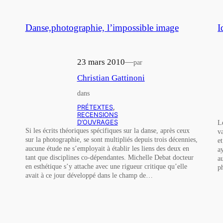
Danse,photographie, l’impossible image
I
23 mars 2010
—
par
Christian Gattinoni
dans
PRÉTEXTES
, 
RECENSIONS
D’OUVRAGES
L
Si les écrits théoriques spécifiques sur la danse, après ceux
v
sur la photographie, se sont multipliés depuis trois décennies,
e
aucune étude ne s’employait à établir les liens des deux en
a
tant que disciplines co-dépendantes. Michelle Debat docteur
a
en esthétique s’y attache avec une rigueur critique qu’elle
p
avait à ce jour développé dans le champ de…