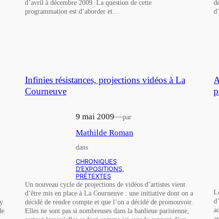
d’avril à décembre 2009. La question de cette
d
programmation est d’aborder et…
d
Infinies résistances, projections vidéos à La
A
Courneuve
p
9 mai 2009
—
par
Mathilde Roman
dans
CHRONIQUES
D’EXPOSITIONS
, 
PRÉTEXTES
Un nouveau cycle de projections de vidéos d’artistes vient
L
d’être mis en place à La Courneuve : une initiative dont on a
d
 y
décidé de rendre compte et que l’on a décidé de promouvoir.
a
de
Elles ne sont pas si nombreuses dans la banlieue parisienne,
ar