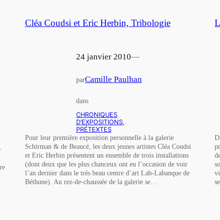
Cléa Coudsi et Eric Herbin, Tribologie
L
24 janvier 2010
—
Camille Paulhan
par
dans
CHRONIQUES
D’EXPOSITIONS
, 
PRÉTEXTES
Pour leur première exposition personnelle à la galerie
D
Schirman & de Beaucé, les deux jeunes artistes Cléa Coudsi
p
0
et Eric Herbin présentent un ensemble de trois installations
d
(dont deux que les plus chanceux ont eu l’occasion de voir
s
re
l’an dernier dans le très beau centre d’art Lab-Labanque de
v
,
Béthune). Au rez-de-chaussée de la galerie se…
s