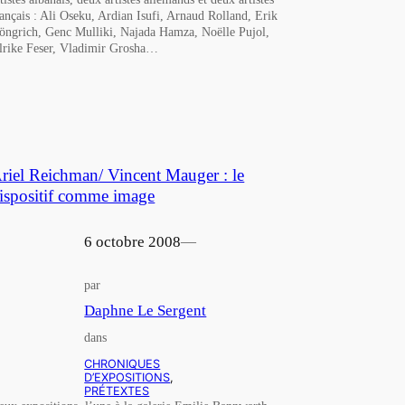
rançais : Ali Oseku, Ardian Isufi, Arnaud Rolland, Erik
öngrich, Genc Mulliki, Najada Hamza, Noëlle Pujol,
lrike Feser, Vladimir Grosha…
riel Reichman/ Vincent Mauger : le
ispositif comme image
6 octobre 2008
—
par
Daphne Le Sergent
dans
CHRONIQUES
D’EXPOSITIONS
, 
PRÉTEXTES