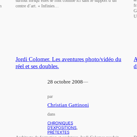
surtout lorsqu’elles se font comme ici sans le support d’un
f
n
centre d’art. « Infinies…
G
U
Jordi Colomer. Les aventures photo/vidéo du
A
réel et ses doubles.
d
28 octobre 2008
—
par
Christian Gattinoni
dans
CHRONIQUES
D’EXPOSITIONS
, 
PRÉTEXTES