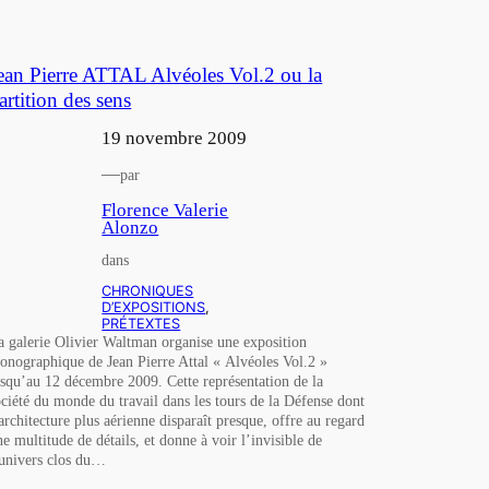
ean Pierre ATTAL Alvéoles Vol.2 ou la
artition des sens
19 novembre 2009
—
par
Florence Valerie
Alonzo
dans
CHRONIQUES
D’EXPOSITIONS
, 
PRÉTEXTES
a galerie Olivier Waltman organise une exposition
onographique de Jean Pierre Attal « Alvéoles Vol.2 »
usqu’au 12 décembre 2009. Cette représentation de la
ociété du monde du travail dans les tours de la Défense dont
’architecture plus aérienne disparaît presque, offre au regard
ne multitude de détails, et donne à voir l’invisible de
’univers clos du…