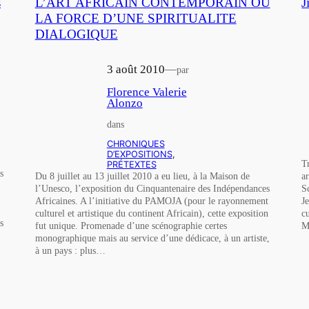
s
L’ART AFRICAIN CONTEMPORAIN OU
J
LA FORCE D’UNE SPIRITUALITE
DIALOGIQUE
3 août 2010
—
par
Florence Valerie
Alonzo
dans
CHRONIQUES
D’EXPOSITIONS
, 
T
PRÉTEXTES
s
a
Du 8 juillet au 13 juillet 2010 a eu lieu, à la Maison de
S
l’Unesco, l’exposition du Cinquantenaire des Indépendances
J
Africaines. A l’initiative du PAMOJA (pour le rayonnement
c
culturel et artistique du continent Africain), cette exposition
s
M
fut unique. Promenade d’une scénographie certes
monographique mais au service d’une dédicace, à un artiste,
à un pays : plus…