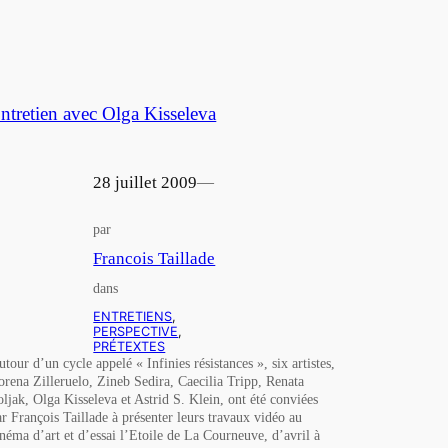
ntretien avec Olga Kisseleva
28 juillet 2009
—
par
Francois Taillade
dans
ENTRETIENS
, 
PERSPECTIVE
, 
PRÉTEXTES
utour d’un cycle appelé « Infinies résistances », six artistes,
orena Zilleruelo, Zineb Sedira, Caecilia Tripp, Renata
oljak, Olga Kisseleva et Astrid S. Klein, ont été conviées
ar François Taillade à présenter leurs travaux vidéo au
inéma d’art et d’essai l’Etoile de La Courneuve, d’avril à