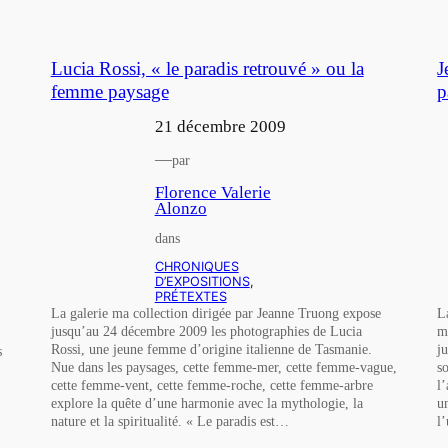
Lucia Rossi, « le paradis retrouvé » ou la
J
femme paysage
p
21 décembre 2009
—
par
Florence Valerie
Alonzo
dans
CHRONIQUES
D’EXPOSITIONS
, 
PRÉTEXTES
La galerie ma collection dirigée par Jeanne Truong expose
L
jusqu’au 24 décembre 2009 les photographies de Lucia
m
Rossi, une jeune femme d’origine italienne de Tasmanie.
j
s
Nue dans les paysages, cette femme-mer, cette femme-vague,
s
cette femme-vent, cette femme-roche, cette femme-arbre
l
explore la quête d’une harmonie avec la mythologie, la
u
nature et la spiritualité. « Le paradis est…
l