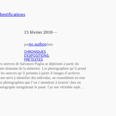
dentifications
15 février 2010
—
no author
par
dans
CHRONIQUES
D’EXPOSITIONS
, 
PRÉTEXTES
es oeuvres de Salvatore Puglia se déploient à partir du
aste domaine de la mémoire. Les photographies qu’il prend
t les oeuvres qu’il présente à partir d’images d’archives
yant servi à identifier des individus, ne ressemblent en rien
ux photographies que l’on s’attendrait à trouver chez un
hotographe enregistrant le passé. Car son véritable sujet…