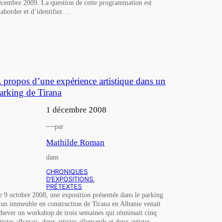
écembre 2009. La question de cette programmation est
’aborder et d’identifier…
 propos d’une expérience artistique dans un
arking de Tirana
1 décembre 2008
—
par
Mathilde Roman
dans
CHRONIQUES
D’EXPOSITIONS
, 
PRÉTEXTES
e 9 octobre 2008, une exposition présentée dans le parking
’un immeuble en construction de Tirana en Albanie venait
chever un workshop de trois semaines qui réunissait cinq
tistes albanais, deux artistes allemands et deux artistes