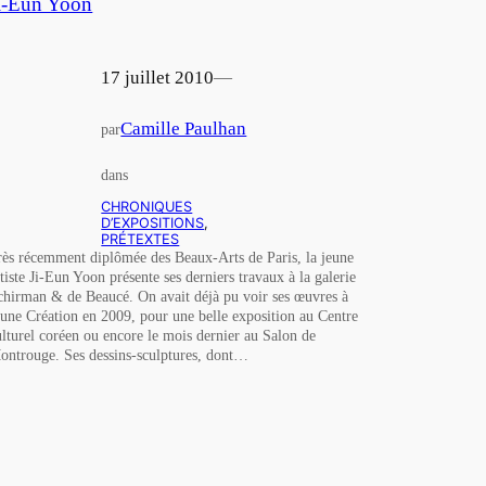
i-Eun Yoon
17 juillet 2010
—
Camille Paulhan
par
dans
CHRONIQUES
D’EXPOSITIONS
, 
PRÉTEXTES
rès récemment diplômée des Beaux-Arts de Paris, la jeune
rtiste Ji-Eun Yoon présente ses derniers travaux à la galerie
chirman & de Beaucé. On avait déjà pu voir ses œuvres à
eune Création en 2009, pour une belle exposition au Centre
ulturel coréen ou encore le mois dernier au Salon de
ontrouge. Ses dessins-sculptures, dont…