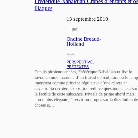
Frédérique Nabaldian Crânes d’enfants et o
iliaques
13 septembre 2010
—
par
Ondine Breaud-
Holland
dans
PERSPECTIVE
, 
PRÉTEXTES
Depuis plusieurs années, Frédérique Nabaldian utilise le
savon comme matériau d’un travail de sculpture où le temp
intervient comme principe régulateur d’une œuvre en
devenir. Sa dernière exposition redit ce questionnement sur
la faculté de cette substance, triviale de prime abord mais
non moins élégante, à servir un propos sur la dissolution de
choses et…