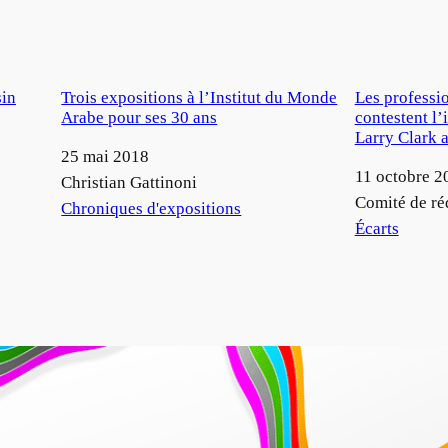
sin
Trois expositions à l’Institut du Monde
Les professi
Arabe pour ses 30 ans
contestent l’
Larry Clark 
Date
25 mai 2018
Date
11 octobre 2
Auteur
Christian Gattinoni
Auteur
Comité de ré
Par rapport à
Chroniques d'expositions
Par rapport à
Écarts