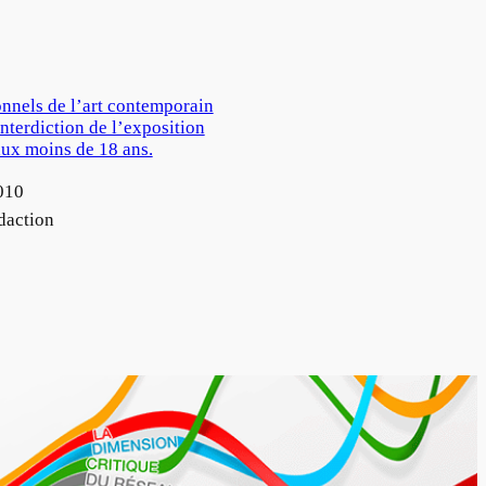
onnels de l’art contemporain
interdiction de l’exposition
aux moins de 18 ans.
010
daction