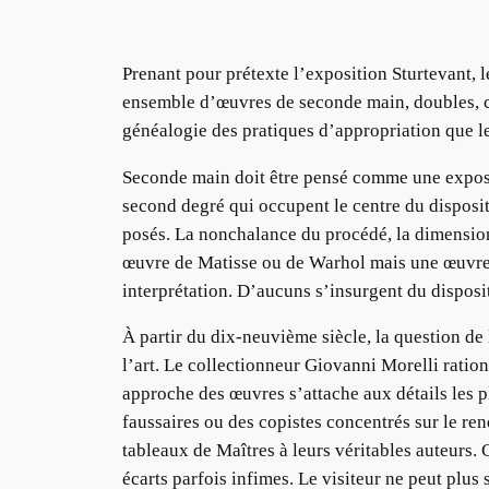
Prenant pour prétexte l’exposition Sturtevant, 
ensemble d’œuvres de seconde main, doubles, co
généalogie des pratiques d’appropriation que le
Seconde main doit être pensé comme une exposit
second degré qui occupent le centre du disposit
posés. La nonchalance du procédé, la dimension
œuvre de Matisse ou de Warhol mais une œuvre q
interprétation. D’aucuns s’insurgent du dispositi
À partir du dix-neuvième siècle, la question de
l’art. Le collectionneur Giovanni Morelli rati
approche des œuvres s’attache aux détails les pl
faussaires ou des copistes concentrés sur le re
tableaux de Maîtres à leurs véritables auteurs. 
écarts parfois infimes. Le visiteur ne peut p