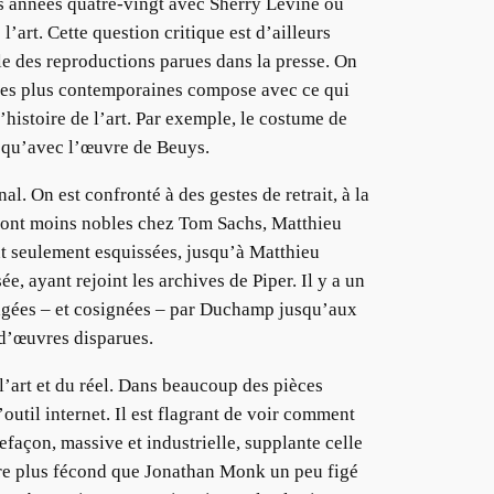
s années quatre-vingt avec Sherry Levine ou
’art. Cette question critique est d’ailleurs
lle des reproductions parues dans la presse. On
s les plus contemporaines compose avec ce qui
’histoire de l’art. Par exemple, le costume de
s qu’avec l’œuvre de Beuys.
. On est confronté à des gestes de retrait, à la
sont moins nobles chez Tom Sachs, Matthieu
t seulement esquissées, jusqu’à Matthieu
, ayant rejoint les archives de Piper. Il y a un
uragées – et cosignées – par Duchamp jusqu’aux
 d’œuvres disparues.
l’art et du réel. Dans beaucoup des pièces
outil internet. Il est flagrant de voir comment
façon, massive et industrielle, supplante celle
aire plus fécond que Jonathan Monk un peu figé