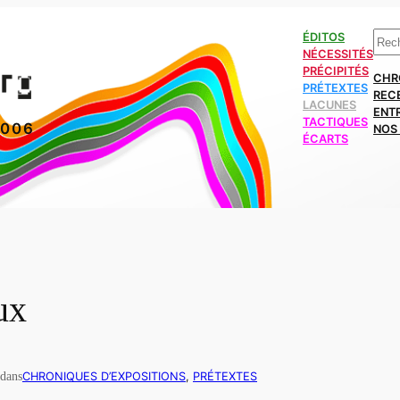
Rech
ÉDITOS
NÉCESSITÉS
PRÉCIPITÉS
CHR
PRÉTEXTES
REC
LACUNES
ENT
TACTIQUES
2006
NOS 
ÉCARTS
ux
dans
CHRONIQUES D’EXPOSITIONS
, 
PRÉTEXTES