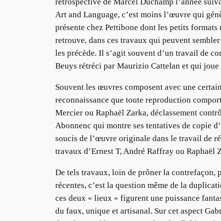
rétrospective de Marcel Duchamp l’année suiva
Art and Language, c’est moins l’œuvre qui génère
présente chez Pettibone dont les petits formats 
retrouve, dans ces travaux qui peuvent sembler
les précède. Il s’agit souvent d’un travail de c
Beuys rétréci par Maurizio Cattelan et qui jou
Souvent les œuvres composent avec une certaine p
reconnaissance que toute reproduction comport
Mercier ou Raphaël Zarka, déclassement contrô
Abonnenc qui montre ses tentatives de copie d’u
soucis de l’œuvre originale dans le travail de 
travaux d’Ernest T, André Raffray ou Raphaël Z
De tels travaux, loin de prôner la contrefaçon,
récentes, c’est la question même de la duplicati
ces deux « lieux » figurent une puissance fanta
du faux, unique et artisanal. Sur cet aspect G