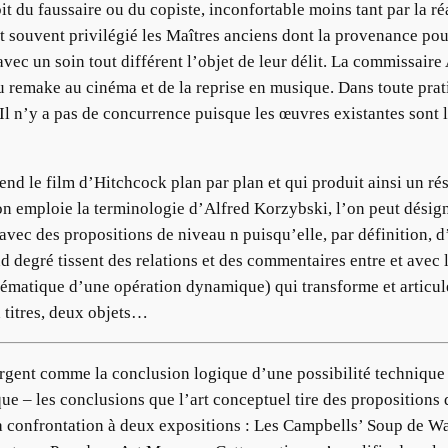
it du faussaire ou du copiste, inconfortable moins tant par la r
nt souvent privilégié les Maîtres anciens dont la provenance pouv
avec un soin tout différent l’objet de leur délit. La commissaire
 remake au cinéma et de la reprise en musique. Dans toute prati
Il n’y a pas de concurrence puisque les œuvres existantes sont l
d le film d’Hitchcock plan par plan et qui produit ainsi un résu
l’on emploie la terminologie d’Alfred Korzybski, l’on peut dési
ec des propositions de niveau n puisqu’elle, par définition, d’u
 degré tissent des relations et des commentaires entre et avec 
ématique d’une opération dynamique) qui transforme et articule 
x titres, deux objets…
rgent comme la conclusion logique d’une possibilité technique –
rique – les conclusions que l’art conceptuel tire des propositio
a confrontation à deux expositions : Les Campbells’ Soup de War