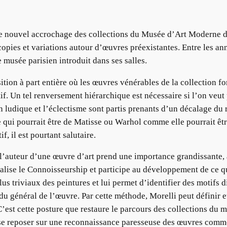
le nouvel accrochage des collections du Musée d’Art Moderne de l
pies et variations autour d’œuvres préexistantes. Entre les ann
 musée parisien introduit dans ses salles.
ion à part entière où les œuvres vénérables de la collection f
if. Un tel renversement hiérarchique est nécessaire si l’on veut
 ludique et l’éclectisme sont partis prenants d’un décalage du 
ui pourrait être de Matisse ou Warhol comme elle pourrait êtr
f, il est pourtant salutaire.
 l’auteur d’une œuvre d’art prend une importance grandissante, à
onalise le Connoisseurship et participe au développement de ce
us triviaux des peintures et lui permet d’identifier des motifs d
ndu général de l’œuvre. Par cette méthode, Morelli peut définir 
C’est cette posture que restaure le parcours des collections du m
lus se reposer sur une reconnaissance paresseuse des œuvres c