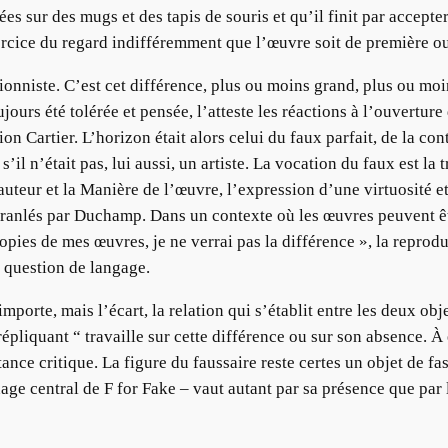
es sur des mugs et des tapis de souris et qu’il finit par accepte
xercice du regard indifféremment que l’œuvre soit de première o
onniste. C’est cet différence, plus ou moins grand, plus ou moins
ujours été tolérée et pensée, l’atteste les réactions à l’ouvertur
 Cartier. L’horizon était alors celui du faux parfait, de la cont
il n’était pas, lui aussi, un artiste. La vocation du faux est la 
auteur et la Manière de l’œuvre, l’expression d’une virtuosité e
anlés par Duchamp. Dans un contexte où les œuvres peuvent être
opies de mes œuvres, je ne verrai pas la différence », la reprod
 question de langage.
importe, mais l’écart, la relation qui s’établit entre les deux ob
répliquant “ travaille sur cette différence ou sur son absence. À 
tance critique. La figure du faussaire reste certes un objet de fa
ge central de F for Fake – vaut autant par sa présence que par l