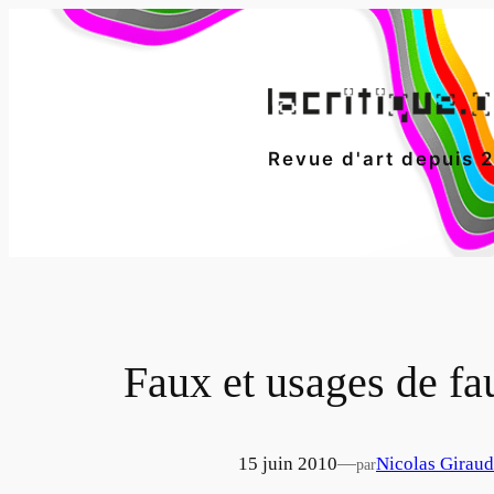
Aller
au
contenu
Revue d'art depuis 
Faux et usages de fa
15 juin 2010
—
Nicolas Giraud
par