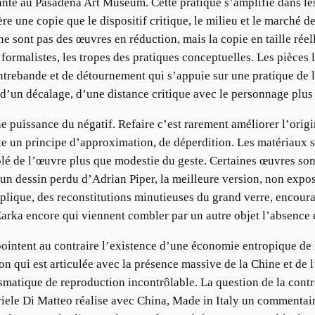
nte au Pasadena Art Museum. Cette pratique s’amplifie dans le
 une copie que le dispositif critique, le milieu et le marché de l
ne sont pas des œuvres en réduction, mais la copie en taille rée
 formalistes, les tropes des pratiques conceptuelles. Les pièce
ontrebande et de détournement qui s’appuie sur une pratique de l
e d’un décalage, d’une distance critique avec le personnage plu
uissance du négatif. Refaire c’est rarement améliorer l’original
e un principe d’approximation, de déperdition. Les matériaux 
lé de l’œuvre plus que modestie du geste. Certaines œuvres son
n dessin perdu d’Adrian Piper, la meilleure version, non exposée
réplique, des reconstitutions minutieuses du grand verre, enco
arka encore qui viennent combler par un autre objet l’absence
 pointent au contraire l’existence d’une économie entropique de 
on qui est articulée avec la présence massive de la Chine et de l’
smatique de reproduction incontrôlable. La question de la contre
abriele Di Matteo réalise avec China, Made in Italy un comment