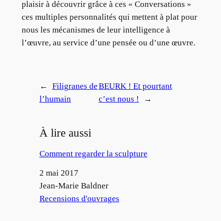
plaisir à découvrir grâce à ces « Conversations »
ces multiples personnalités qui mettent à plat pour
nous les mécanismes de leur intelligence à
l’œuvre, au service d’une pensée ou d’une œuvre.
←
Filigranes de
BEURK ! Et pourtant
l’humain
c’est nous !
→
À lire aussi
Comment regarder la sculpture
Date
2 mai 2017
Auteur
Jean-Marie Baldner
Par rapport à
Recensions d'ouvrages