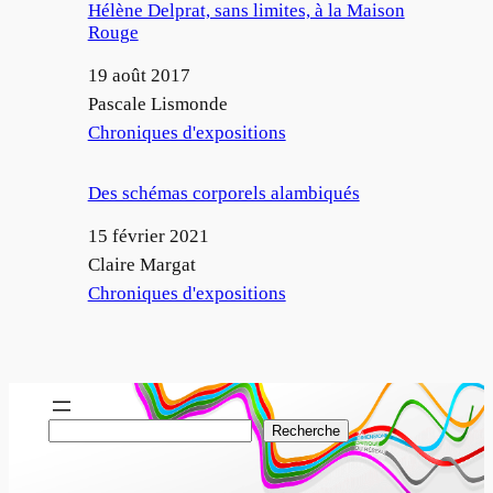
Hélène Delprat, sans limites, à la Maison
Rouge
Date
19 août 2017
Auteur
Pascale Lismonde
Par rapport à
Chroniques d'expositions
Des schémas corporels alambiqués
Date
15 février 2021
Auteur
Claire Margat
Par rapport à
Chroniques d'expositions
R
Recherche
e
c