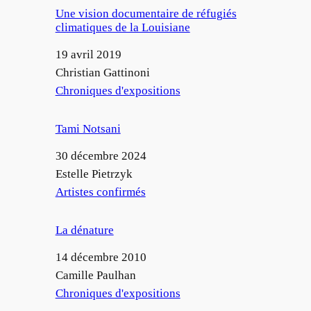
Une vision documentaire de réfugiés
climatiques de la Louisiane
Date
19 avril 2019
Auteur
Christian Gattinoni
Par rapport à
Chroniques d'expositions
Tami Notsani
Date
30 décembre 2024
Auteur
Estelle Pietrzyk
Par rapport à
Artistes confirmés
La dénature
Date
14 décembre 2010
Auteur
Camille Paulhan
Par rapport à
Chroniques d'expositions