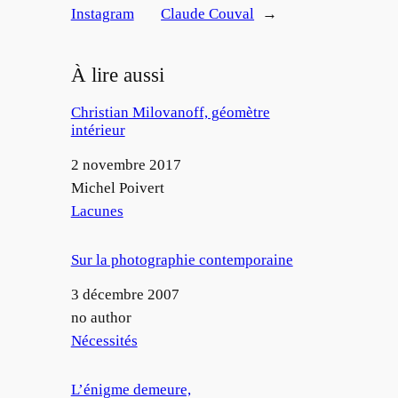
Instagram
Claude Couval
→
À lire aussi
Christian Milovanoff, géomètre
intérieur
Date
2 novembre 2017
Auteur
Michel Poivert
Par rapport à
Lacunes
Sur la photographie contemporaine
Date
3 décembre 2007
Auteur
no author
Par rapport à
Nécessités
L’énigme demeure,