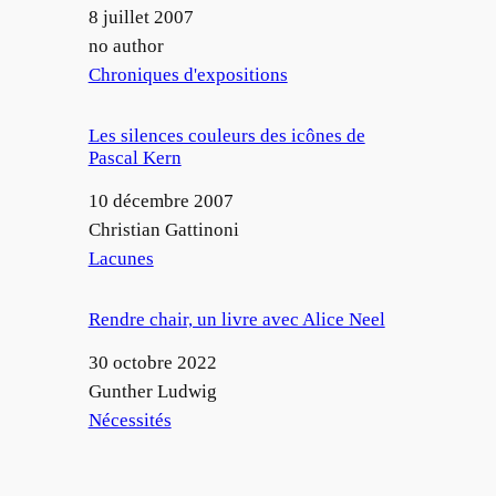
Date
8 juillet 2007
Auteur
no author
Par rapport à
Chroniques d'expositions
Les silences couleurs des icônes de
Pascal Kern
Date
10 décembre 2007
Auteur
Christian Gattinoni
Par rapport à
Lacunes
Rendre chair, un livre avec Alice Neel
Date
30 octobre 2022
Auteur
Gunther Ludwig
Par rapport à
Nécessités