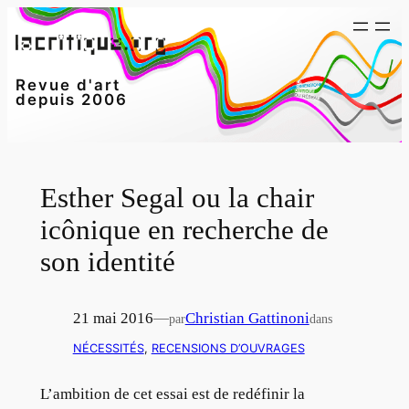
Aller
au
contenu
Revue d'art
depuis 2006
Esther Segal ou la chair
icônique en recherche de
son identité
21 mai 2016
—
Christian Gattinoni
par
dans
NÉCESSITÉS
, 
RECENSIONS D’OUVRAGES
L’ambition de cet essai est de redéfinir la