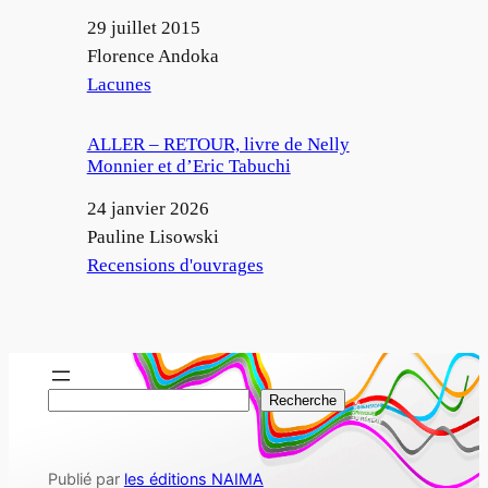
Date
29 juillet 2015
Auteur
Florence Andoka
Par rapport à
Lacunes
ALLER – RETOUR, livre de Nelly
Monnier et d’Eric Tabuchi
Date
24 janvier 2026
Auteur
Pauline Lisowski
Par rapport à
Recensions d'ouvrages
R
Recherche
e
c
Publié par
les éditions NAIMA
h