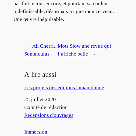
pas fait le tour encore, et pourtant sa couleur
indéfinissable, désormais irrigue mon cerveau.
Une œuvre inépuisable.
←
Ali Cherri,
Mots Slow une revue qui
Somniculus
l’affiche belle
→
À lire aussi
Les projets des éditions lamaindonne
Date
25 juillet 2020
Auteur
Comité de rédaction
Par rapport à
Recensions d'ouvrages
Immersion