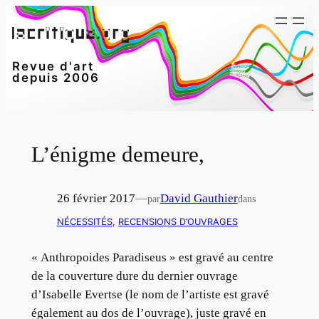
Aller
au
contenu
Revue d'art
depuis 2006
L’énigme demeure,
26 février 2017
—
David Gauthier
par
dans
NÉCESSITÉS
, 
RECENSIONS D’OUVRAGES
« Anthropoides Paradiseus » est gravé au centre
de la couverture dure du dernier ouvrage
d’Isabelle Evertse (le nom de l’artiste est gravé
également au dos de l’ouvrage), juste gravé en