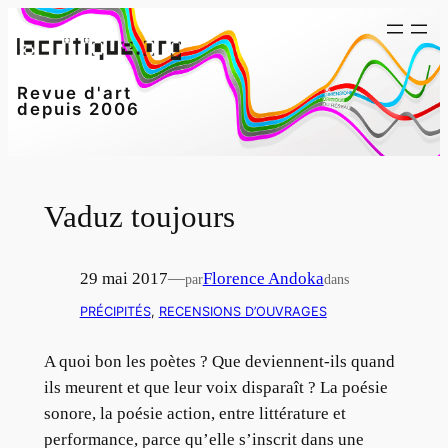
Aller
au
contenu
Revue d'art
depuis 2006
Vaduz toujours
29 mai 2017
—
Florence Andoka
par
dans
PRÉCIPITÉS
, 
RECENSIONS D’OUVRAGES
A quoi bon les poètes ? Que deviennent-ils quand
ils meurent et que leur voix disparaît ? La poésie
sonore, la poésie action, entre littérature et
performance, parce qu’elle s’inscrit dans une