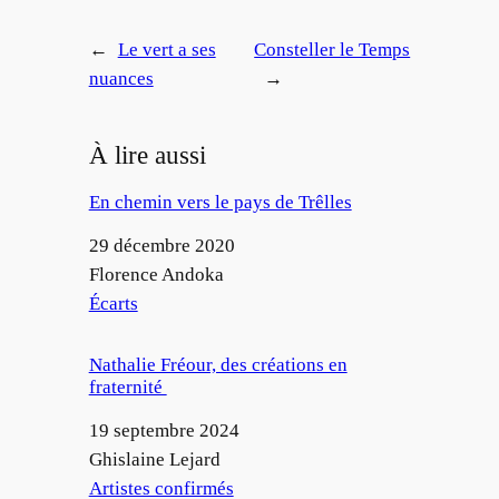
←
Le vert a ses
Consteller le Temps
nuances
→
À lire aussi
En chemin vers le pays de Trêlles
Date
29 décembre 2020
Auteur
Florence Andoka
Par rapport à
Écarts
Nathalie Fréour, des créations en
fraternité
Date
19 septembre 2024
Auteur
Ghislaine Lejard
Par rapport à
Artistes confirmés