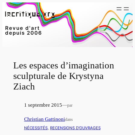
Aller
au
contenu
Revue d'art
depuis 2006
Les espaces d’imagination
sculpturale de Krystyna
Ziach
1 septembre 2015
—
par
Christian Gattinoni
dans
NÉCESSITÉS
, 
RECENSIONS D’OUVRAGES