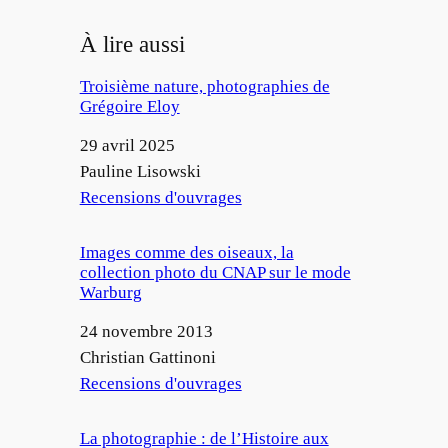
À lire aussi
Troisième nature, photographies de
Grégoire Eloy
Date
29 avril 2025
Auteur
Pauline Lisowski
Par rapport à
Recensions d'ouvrages
Images comme des oiseaux, la
collection photo du CNAP sur le mode
Warburg
Date
24 novembre 2013
Auteur
Christian Gattinoni
Par rapport à
Recensions d'ouvrages
La photographie : de l’Histoire aux