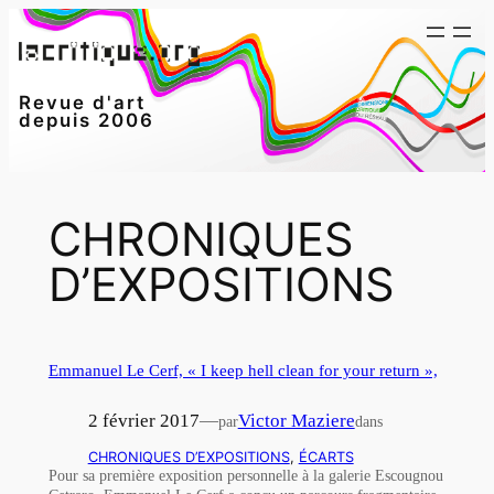
Aller
au
contenu
Revue d'art
depuis 2006
CHRONIQUES
D’EXPOSITIONS
Emmanuel Le Cerf, « I keep hell clean for your return »,
2 février 2017
—
Victor Maziere
par
dans
CHRONIQUES D’EXPOSITIONS
, 
ÉCARTS
Pour sa première exposition personnelle à la galerie Escougnou