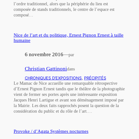
l’ordre traditionnel, alors que la périphérie du lieu est
composée de stands traditionnels, le centre de l’espace est
composé…
Nice de l’art et du politique, Ernest Pignon Ernest à taille
humaine
6 novembre 2016
—
par
Christian Gattinoni
dans
CHRONIQUES D’EXPOSITIONS
, 
PRÉCIPITÉS
Le Mamac de Nice accueille une remarquable rétrospective
d’Ernest Pignon Ernest tandis que le théâtre de la photographie
vient de fermer ses portes après une intéressante exposition
Jacques Henri Lartigue et avant son déménagement imposé par
la Mairie. Les deux faits rapprochés posent la question de la
considération du public et du rôle de l’art.…
Provoke / d’Agata Systèmes nocturnes