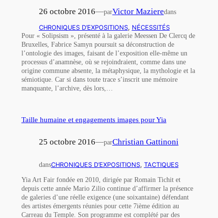
26 octobre 2016
—
Victor Maziere
par
dans
CHRONIQUES D’EXPOSITIONS
, 
NÉCESSITÉS
Pour « Solipsism », présenté à la galerie Meessen De Clercq de
Bruxelles, Fabrice Samyn poursuit sa déconstruction de
l’ontologie des images, faisant de l’exposition elle-même un
processus d’anamnèse, où se rejoindraient, comme dans une
origine commune absente, la métaphysique, la mythologie et la
sémiotique. Car si dans toute trace s’inscrit une mémoire
manquante, l’archive, dès lors,…
Taille humaine et engagements images pour Yia
25 octobre 2016
—
Christian Gattinoni
par
dans
CHRONIQUES D’EXPOSITIONS
, 
TACTIQUES
Yia Art Fair fondée en 2010, dirigée par Romain Tichit et
depuis cette année Mario Zilio continue d’affirmer la présence
de galeries d’une réelle exigence (une soixantaine) défendant
des artistes émergents réunies pour cette 7ième édition au
Carreau du Temple. Son programme est complété par des