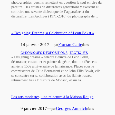
photographies, dessins remettent en question le seul empire du
paraître. Des artistes de différentes générations y exercent au
contraire une savante dialectique de l’apparaître et du
disparaître. Les Archives (1971-2016) du photographe de…
« Designing Dreams, a Celebration of Leon Bakst »
14 janvier 2017
—
Florian Gaite
par
dans
CHRONIQUES D’EXPOSITIONS
, 
TACTIQUES
« Designing dreams » célèbre l’œuvre de Léon Bakst,
décorateur, costumier et peintre de génie, dont on fête cette
année le 150e anniversaire de la naissance. Placée sous le
commissariat de Celia Bernasconi et de John Ellis Bowlt, elle
se concentre sur sa collaboration avec les Ballets russes,
intimement liés à l’histoire de Monaco, et sur la…
Les arts modestes, une relecture à la Maison Rouge
9 janvier 2017
—
Georges Annetch
par
dans