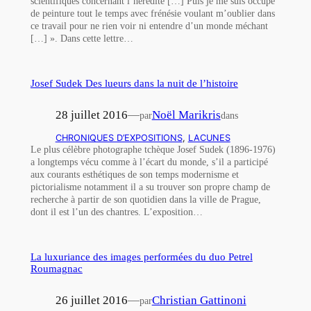
scientifiques concernant l’hérédité […] Puis je me suis occupé
de peinture tout le temps avec frénésie voulant m’oublier dans
ce travail pour ne rien voir ni entendre d’un monde méchant
[…] ». Dans cette lettre…
Josef Sudek Des lueurs dans la nuit de l’histoire
28 juillet 2016
—
Noël Marikris
par
dans
CHRONIQUES D’EXPOSITIONS
, 
LACUNES
Le plus célèbre photographe tchèque Josef Sudek (1896-1976)
a longtemps vécu comme à l’écart du monde, s’il a participé
aux courants esthétiques de son temps modernisme et
pictorialisme notamment il a su trouver son propre champ de
recherche à partir de son quotidien dans la ville de Prague,
dont il est l’un des chantres. L’exposition…
La luxuriance des images performées du duo Petrel
Roumagnac
26 juillet 2016
—
Christian Gattinoni
par