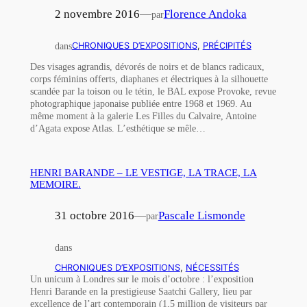
2 novembre 2016
—
Florence Andoka
par
dans
CHRONIQUES D’EXPOSITIONS
, 
PRÉCIPITÉS
Des visages agrandis, dévorés de noirs et de blancs radicaux,
corps féminins offerts, diaphanes et électriques à la silhouette
scandée par la toison ou le tétin, le BAL expose Provoke, revue
photographique japonaise publiée entre 1968 et 1969. Au
même moment à la galerie Les Filles du Calvaire, Antoine
d’Agata expose Atlas. L’esthétique se mêle…
HENRI BARANDE – LE VESTIGE, LA TRACE, LA
MEMOIRE.
31 octobre 2016
—
Pascale Lismonde
par
dans
CHRONIQUES D’EXPOSITIONS
, 
NÉCESSITÉS
Un unicum à Londres sur le mois d’octobre : l’exposition
Henri Barande en la prestigieuse Saatchi Gallery, lieu par
excellence de l’art contemporain (1,5 million de visiteurs par