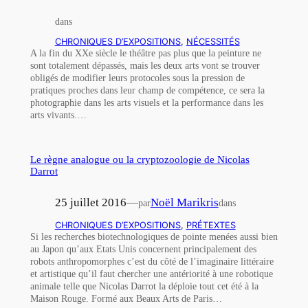
dans
CHRONIQUES D’EXPOSITIONS
, 
NÉCESSITÉS
A la fin du XXe siècle le théâtre pas plus que la peinture ne
sont totalement dépassés, mais les deux arts vont se trouver
obligés de modifier leurs protocoles sous la pression de
pratiques proches dans leur champ de compétence, ce sera la
photographie dans les arts visuels et la performance dans les
arts vivants.…
Le règne analogue ou la cryptozoologie de Nicolas
Darrot
25 juillet 2016
—
Noël Marikris
par
dans
CHRONIQUES D’EXPOSITIONS
, 
PRÉTEXTES
Si les recherches biotechnologiques de pointe menées aussi bien
au Japon qu’aux Etats Unis concernent principalement des
robots anthropomorphes c’est du côté de l’imaginaire littéraire
et artistique qu’il faut chercher une antériorité à une robotique
animale telle que Nicolas Darrot la déploie tout cet été à la
Maison Rouge. Formé aux Beaux Arts de Paris…