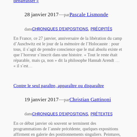
débarrasser »
28 janvier 2017
—
Pascale Lismonde
par
dans
CHRONIQUES D’EXPOSITIONS
, 
PRÉCIPITÉS
En France, ce 27 janvier, anniversaire de la libération du camp
d’Auschwitz est le jour de la mémoire de l’Holocauste : pour
tous, il s’agit de prendre conscience que le mal absolu existe et
que l’horreur s’inscrit dans une histoire. « Tout le reste était
réparable, mais ça, non » dit la philosophe Hannah Arendt …
« il s’est…
Contre le seul paraître, apparaître ou disparaître
19 janvier 2017
—
Christian Gattinoni
par
dans
CHRONIQUES D’EXPOSITIONS
, 
PRÉTEXTES
En ce début janvier où souvent se terminent des
programmations de l’année précédente, quelques expositions
affirment en galerie des positionnements singuliers. Peintures,