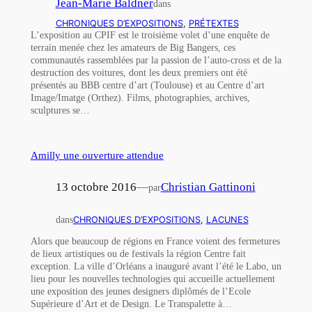
Jean-Marie Baldner
dans
CHRONIQUES D’EXPOSITIONS
, 
PRÉTEXTES
L’exposition au CPIF est le troisième volet d’une enquête de
terrain menée chez les amateurs de Big Bangers, ces
communautés rassemblées par la passion de l’auto-cross et de la
destruction des voitures, dont les deux premiers ont été
présentés au BBB centre d’art (Toulouse) et au Centre d’art
Image/Imatge (Orthez). Films, photographies, archives,
sculptures se…
Amilly une ouverture attendue
13 octobre 2016
—
Christian Gattinoni
par
dans
CHRONIQUES D’EXPOSITIONS
, 
LACUNES
Alors que beaucoup de régions en France voient des fermetures
de lieux artistiques ou de festivals la région Centre fait
exception. La ville d’Orléans a inauguré avant l’été le Labo, un
lieu pour les nouvelles technologies qui accueille actuellement
une exposition des jeunes designers diplômés de l’Ecole
Supérieure d’Art et de Design. Le Transpalette à…