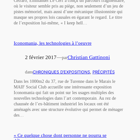
Cetraro, Emmanuel Le Cerf a conçu un parcours fragmentaire,
où le visiteur semble pris au piège, non seulement d’un jeu de
pistes mémoriel, mais aussi d’une mécanique illusionniste qui
masque ses propres lois causales en égarant le regard. Le titre
de l’exposition lui-même, « I keep hell…
Iconomania, les technologies à l’oeuvre
2 février 2017
—
Christian Gattinoni
par
dans
CHRONIQUES D’EXPOSITIONS
, 
PRÉCIPITÉS
Dans les 1000m2 du 37, rue de Turenne dans le Marais le
MAIF Social Club accueille une intéressante exposition
Iconomania qui fait un point sur les usages multiples des
nouvelles technologies dans l’art contemporain. Au rez de
chaussée de l’ex-bâtiment industriel les locaux ont été
aménagés avec une structure évolutive qui permet de ménager
des…
« Ce quelque chose dont personne ne pourra se