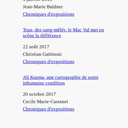
Auteur
Jean-Marie Baldner
Par rapport à
Chroniques d'expositions
Tous, des sang-mêlés, le Mac Val met en
scène la différence
Date
22 août 2017
Auteur
Christian Gattinoni
Par rapport à
Chroniques d'expositions
Ali Kazma, une cartographie de notre
inhumaine condition
Date
20 octobre 2017
Auteur
Cecile Marie-Castanet
Par rapport à
Chroniques d'expositions