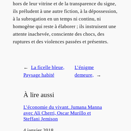
hors de leur vitrine et de la transparence du signe,
ils préludent à une autre fiction, à la dépossession,
à la subrogation en un temps ni continu, ni
homogène qui reste à élaborer ; ils instruisent une
attente inachevée, consciente des chocs, des
ruptures et des violences passées et présentes.
←
La ficelle bleue,
L’énigme
Paysage habité
demeure,
→
À lire aussi
L’économie du vivant. Jumana Manna
avec Ali Cherri, Oscar Murillo et
Steffani Jemison
Date
4 janvier 2018