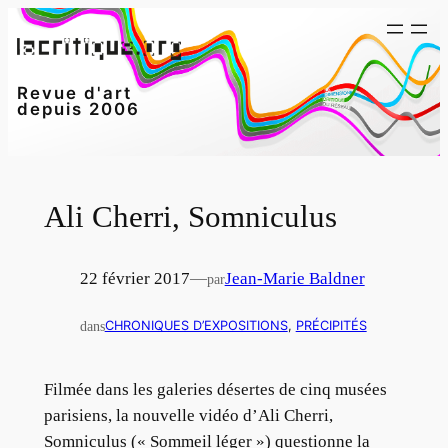
Aller
au
contenu
Revue d'art
depuis 2006
Ali Cherri, Somniculus
22 février 2017
—
Jean-Marie Baldner
par
dans
CHRONIQUES D’EXPOSITIONS
, 
PRÉCIPITÉS
Filmée dans les galeries désertes de cinq musées
parisiens, la nouvelle vidéo d’Ali Cherri,
Somniculus (« Sommeil léger ») questionne la