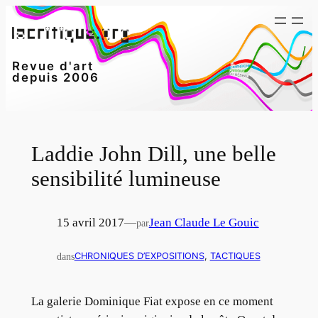
Aller
au
contenu
Revue d'art
depuis 2006
Laddie John Dill, une belle
sensibilité lumineuse
15 avril 2017
—
Jean Claude Le Gouic
par
dans
CHRONIQUES D’EXPOSITIONS
, 
TACTIQUES
La galerie Dominique Fiat expose en ce moment