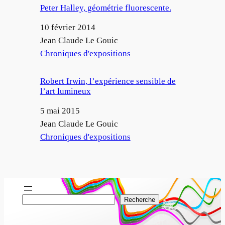
Peter Halley, géométrie fluorescente.
Date
10 février 2014
Auteur
Jean Claude Le Gouic
Par rapport à
Chroniques d'expositions
Robert Irwin, l’expérience sensible de
l’art lumineux
Date
5 mai 2015
Auteur
Jean Claude Le Gouic
Par rapport à
Chroniques d'expositions
R
Recherche
e