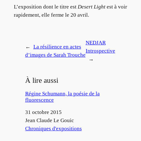
L’exposition dont le titre est
Desert Light
est à voir
rapidement, elle ferme le 20 avril.
NEDJAR
←
La résilience en actes
Introspective
d’images de Sarah Trouche
→
À lire aussi
Régine Schumann, la poésie de la
fluorescence
Date
31 octobre 2015
Auteur
Jean Claude Le Gouic
Par rapport à
Chroniques d'expositions