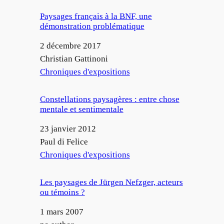
Paysages français à la BNF, une
démonstration problématique
Date
2 décembre 2017
Auteur
Christian Gattinoni
Par rapport à
Chroniques d'expositions
Constellations paysagères : entre chose
mentale et sentimentale
Date
23 janvier 2012
Auteur
Paul di Felice
Par rapport à
Chroniques d'expositions
Les paysages de Jürgen Nefzger, acteurs
ou témoins ?
Date
1 mars 2007