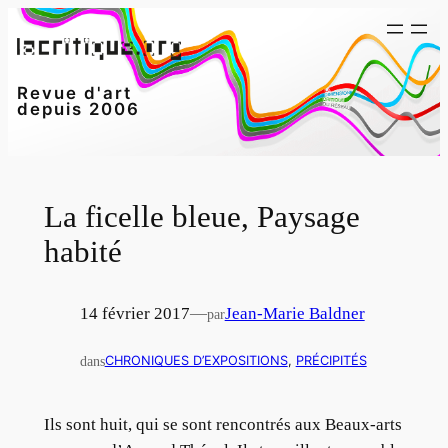
Aller
au
contenu
Revue d'art
depuis 2006
La ficelle bleue, Paysage
habité
14 février 2017
—
Jean-Marie Baldner
par
dans
CHRONIQUES D’EXPOSITIONS
, 
PRÉCIPITÉS
Ils sont huit, qui se sont rencontrés aux Beaux-arts