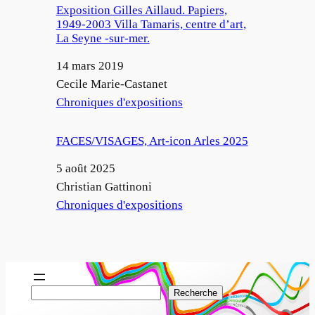
Exposition Gilles Aillaud. Papiers,
1949-2003 Villa Tamaris, centre d’art,
La Seyne -sur-mer.
Date
14 mars 2019
Auteur
Cecile Marie-Castanet
Par rapport à
Chroniques d'expositions
FACES/VISAGES, Art-icon Arles 2025
Date
5 août 2025
Auteur
Christian Gattinoni
Par rapport à
Chroniques d'expositions
R
Recherche
e