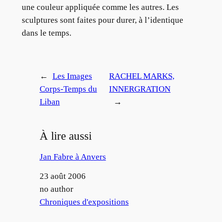
une couleur appliquée comme les autres. Les
sculptures sont faites pour durer, à l’identique
dans le temps.
←
Les Images
RACHEL MARKS,
Corps-Temps du
INNERGRATION
Liban
→
À lire aussi
Jan Fabre à Anvers
Date
23 août 2006
Auteur
no author
Par rapport à
Chroniques d'expositions